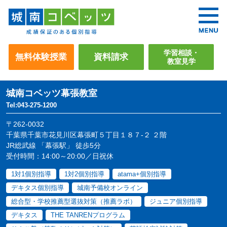
学習相談・
無料体験授業
資料請求
教室見学
城南コベッツ
幕張教室
Tel:043-275-1200
〒262-0032
千葉県千葉市花見川区幕張町５丁目１８７-２ ２階
JR総武線 「幕張駅」 徒歩5分
受付時間：14:00～20:00／日祝休
1対1個別指導
1対2個別指導
atama+個別指導
デキタス個別指導
城南予備校オンライン
総合型・学校推薦型選抜対策（推薦ラボ）
ジュニア個別指導
デキタス
THE TANRENプログラム