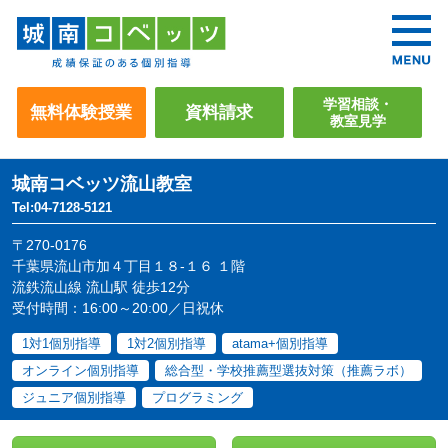
学習相談・
無料体験授業
資料請求
教室見学
城南コベッツ
流山教室
Tel:04-7128-5121
〒270-0176
千葉県流山市加４丁目１８-１６ １階
流鉄流山線 流山駅 徒歩12分
受付時間：16:00～20:00／日祝休
1対1個別指導
1対2個別指導
atama+個別指導
オンライン個別指導
総合型・学校推薦型選抜対策（推薦ラボ）
ジュニア個別指導
プログラミング