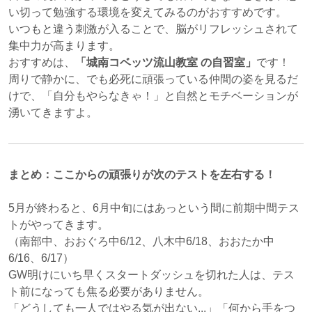
い切って勉強する環境を変えてみるのがおすすめです。
いつもと違う刺激が入ることで、脳がリフレッシュされて
集中力が高まります。
おすすめは、
「城南コベッツ流山教室
の自習室」
です！
周りで静かに、でも必死に頑張っている仲間の姿を見るだ
けで、「自分もやらなきゃ！」と自然とモチベーションが
湧いてきますよ。
まとめ：ここからの頑張りが次のテストを左右する！
5月が終わると、6月中旬にはあっという間に前期中間テス
トがやってきます。
（南部中、おおぐろ中6/12、八木中6/18、おおたか中
6/16、6/17）
GW明けにいち早くスタートダッシュを切れた人は、テス
ト前になっても焦る必要がありません。
「どうしても一人ではやる気が出ない...」「何から手をつ