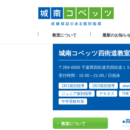
教室について
最新のお知ら
城南コベッツ
四街道教室
〒284-0005 千葉県四街道市四街道１
受付時間：15:00～21:00／日祝休
1対1個別指導
1対2個別指導
at
ジュニア個別指導
デキタス
TH
中学受験対策
四
教室について