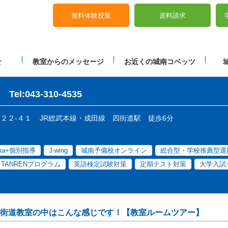
無料体験授業
資料請求
せ
教室からのメッセージ
お近くの城南コベッツ
Tel:043-310-4535
５２２‐４１
JR総武本線・成田線 四街道駅 徒歩6分
ama+個別指導
J-wing
城南予備校オンライン
総合型・学校推薦型選
E TANRENプログラム
英語検定試験対策
定期テスト対策
大学入試
街道教室の中はこんな感じです！【教室ルームツアー】