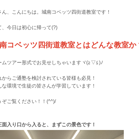
さん、こんにちは。城南コベッツ四街道教室です！
て、今日は初心に帰って(?)
南コベッツ四街道教室とはどんな教室か
ームツアー形式でお見せしちゃいますヾ(≧▽≦)ﾉ
れからご通塾を検討されている皆様も必見！
んな環境で生徒の皆さんが学習しています！
ぞご覧ください！！(^^)/
正面入り口から入ると、まずこの景色です！