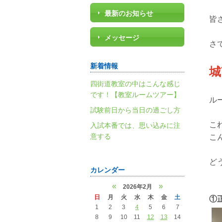
最新のお知らせ
皆
メッセージ
さ
新着情報
城
四街道教室の中はこんな感じ
です！【教室ルームツアー】
ル
試験前日から当日の過ごし方
こ
入試本番では、思い込みに注
意する
こ
どう
カレンダー
«
»
2026年2月
日
月
火
水
木
金
土
①
1
2
3
4
5
6
7
8
9
10
11
12
13
14