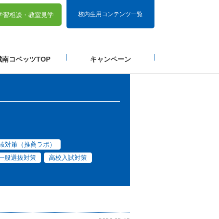
校内生用コンテンツ一覧
学習相談・
教室見学
城南コベッツTOP
キャンペーン
抜対策（推薦ラボ）
一般選抜対策
高校入試対策