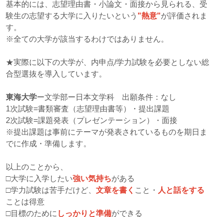
基本的には、志望理由書・小論文・面接から見られる、受
験生の志望する大学に入りたいという
"熱意"
が評価されま
す。
※全ての大学が該当するわけではありません。
★実際に以下の大学が、内申点/学力試験を必要としない総
合型選抜を導入しています。
東海大学
ー文学部ー日本文学科 出願条件：なし
1次試験=書類審査（志望理由書等）・提出課題
2次試験=課題発表（プレゼンテーション）・面接
※提出課題は事前にテーマが発表されているものを期日ま
でに作成・準備します。
以上のことから、
□大学に入学したい
強い気持ち
がある
□学力試験は苦手だけど、
文章を書く
こと・
人と話をする
ことは得意
□目標のために
しっかりと準備
ができる