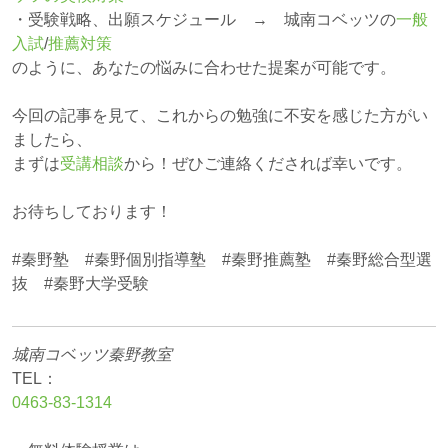
・受験戦略、出願スケジュール → 城南コベッツの
一般
入試
/
推薦対策
のように、あなたの悩みに合わせた提案が可能です。
今回の記事を見て、これからの勉強に不安を感じた方がい
ましたら、
まずは
受講相談
から！ぜひご連絡くだされば幸いです。
お待ちしております！
#秦野塾 #秦野個別指導塾 #秦野推薦塾 #秦野総合型選
抜 #秦野大学受験
城南コベッツ秦野教室
TEL：
0463‐83‐1314