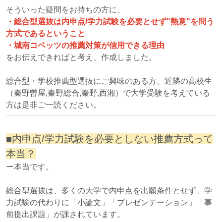
そういった疑問をお持ちの方に、
・総合型選抜は内申点/学力試験を必要とせず"熱意"を問う
方式であるということ
・城南コベッツの推薦対策が信用できる理由
をお伝えできればと考え、作成しました。
総合型・学校推薦型選抜にご興味のある方、近隣の高校生
（秦野曽屋,秦野総合,秦野,西湘）で大学受験を考えている
方は
是非ご一読ください。
■内申点/学力試験を必要としない推薦方式って
本当？
ー本当です。
総合型選抜は、多くの大学で内申点を出願条件とせず、学
力試験の代わりに「小論文」「プレゼンテーション」「事
前提出課題」が課されています。