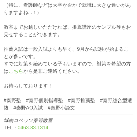
（特に、看護師などは大卒か否かで就職に大きな違いがあ
りますよね...！）
教室までお越しいただければ、推薦講座のサンプル等もお
見せすることができます。
推薦入試は一般入試よりも早く、9月から試験が始まるこ
とが多いです。
すでに対策を始めている子もいますので、
対策を希望の方
は
こちら
から是非ご連絡ください。
お待ちしております！
#秦野塾 #秦野個別指導塾 #秦野推薦塾 #秦野総合型選
抜 #秦野AO入試 #秦野小論文
城南コベッツ秦野教室
TEL：
0463‐83‐1314