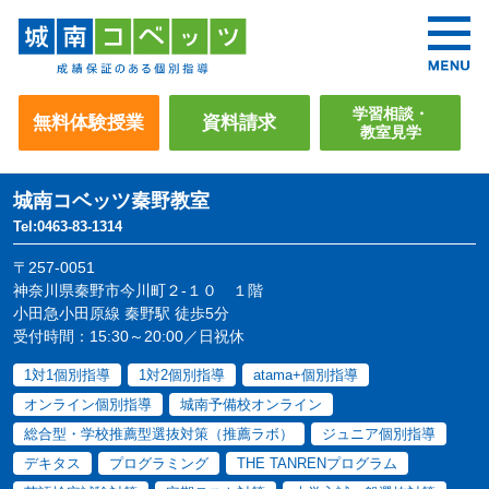
学習相談・
無料体験授業
資料請求
教室見学
城南コベッツ
秦野教室
Tel:0463-83-1314
〒257-0051
神奈川県秦野市今川町２-１０ １階
小田急小田原線 秦野駅 徒歩5分
受付時間：15:30～20:00／日祝休
1対1個別指導
1対2個別指導
atama+個別指導
オンライン個別指導
城南予備校オンライン
総合型・学校推薦型選抜対策（推薦ラボ）
ジュニア個別指導
デキタス
プログラミング
THE TANRENプログラム