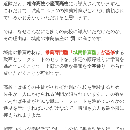
近隣だと、
相洋高校
や
座間高校
にも導入されていますね！
これだけで、城南コベッツの推薦対策がどれだけ信頼され
ているかお分かりいただけると思います。
では、なぜこんなにも多くの高校に導入いただけたのか、
その理由は、城南の推薦講座の
"質"
の高さです。
城南の推薦教材は、
推薦専門塾「
城南推薦塾
」が監修
する
動画とワークシートのセットを、指定の順序通りに学習を
進めていくことで、出願に必要な書類を
文字通り一から
作
成いただくことが可能です。
高校では多くの生徒がそれぞれ別の学校を受験するため、
先生が一人にかけられる時間が限られています。この教材
であれば生徒がどんな風にワークシートを進めているかの
進度を管理すればいいだけなので、時間も労力も最小限に
抑えられますよね。
城南コベッツ秦野教室でも、この形で推薦対策を行ってお