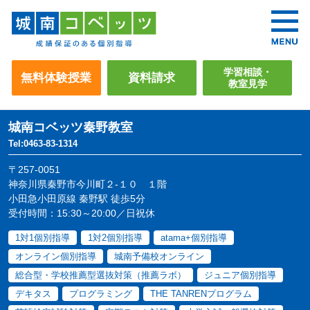
学習相談・
無料体験授業
資料請求
教室見学
城南コベッツ
秦野教室
Tel:0463-83-1314
〒257-0051
神奈川県秦野市今川町２-１０ １階
小田急小田原線 秦野駅 徒歩5分
受付時間：15:30～20:00／日祝休
1対1個別指導
1対2個別指導
atama+個別指導
オンライン個別指導
城南予備校オンライン
総合型・学校推薦型選抜対策（推薦ラボ）
ジュニア個別指導
デキタス
プログラミング
THE TANRENプログラム