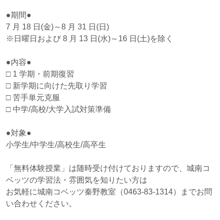
●期間●
7 月 18 日(金)～8 月 31 日(日)
※日曜日および 8 月 13 日(水)～16 日(土)を除く
●内容●
□ 1 学期・前期復習
□ 新学期に向けた先取り学習
□ 苦手単元克服
□ 中学/高校/大学入試対策準備
●対象●
小学生/中学生/高校生/高卒生
「無料体験授業」は随時受け付けておりますので、城南コ
ベッツの学習法・雰囲気を知りたい方は
お気軽に城南コベッツ秦野教室（0463-83-1314）までお問
い合わせください。