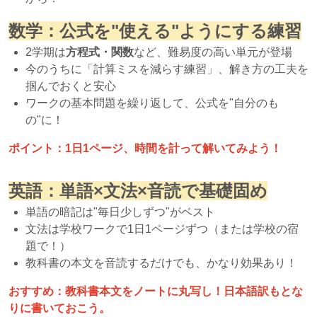
数学：公式を"使える"ようにする練習
2学期は
方程式・関数
など、難易度の高い単元が登場
今のうちに「計算ミスを減らす練習」、解き方の工夫を
掴んでおくと安心
ワークの基本問題を繰り返して、公式を"自分のも
の"に！
ポイント：1日1ページ、時間を計って解いてみよう！
英語：単語×文法×音読で基礎固め
単語の暗記は"毎日少しずつ"がベスト
文法は学校ワークで1日1ページずつ（または学校の宿
題で！）
教科書の本文を音読するだけでも、かなり効果あり！
おすすめ：教科書本文をノートに丸写し！日本語訳もとな
りに書いておこう。