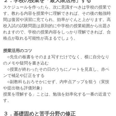
２．学校の授業を「最大限活用」する
スケジュールを作ったら、次に意識すべきは学校の授業で
す。教わる内容を授業中に理解できれば、その後の勉強時
間は復習や演習に充てられ、効率がぐんと上がります。高
校入試の試験問題は原則的に中学校の授業範囲から出題さ
れますので、学校の授業内容をしっかり理解できれば、合
格点が取れる可能性が高まるでしょう。
授業活用のコツ
○先生の板書をそのまま写すだけでなく、横に自分なり
のメモや疑問を書き込む
○授業が終わったその日のうちにノートを見直し、赤ペ
ンで補足や訂正をする
○副教科もおろそかにせず、内申点アップを狙う（実技
や提出物も評価対象）
授業を理解する」ことは、勉強を効率化する一番の近道で
す。
３．基礎固めと苦手分野の修正