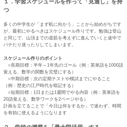
１．学習スケジュールを作って「見通し」を持
つ
多くの中学生が「まず机に向かう」ことから始めがちです
が、最初にやるべきはスケジュール作りです。勉強は登山
と同じで、山頂までの道筋を考えずに進んでいくと途中で
バテたり迷ったりしてしまいます。
スケジュール作りのポイント
○長期目標：半年～1年先のゴール（例：英単語を1000語
覚える、数学の関数を完璧にする）
○中期目標：次の定期テストや模試までにやること
（例：歴史の江戸時代を暗記する）
○短期目標：1日または1週間でやる内容（例：英単語を
20語覚える、数学ワークを2ページやる）
計画を立てることで「今日は何をするか」で迷わず、時間
を有効に使えるようになります