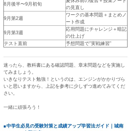
夏休み前の復習＋授業ノート
8月後半〜9月初旬
の見直し
ワークの基本問題＋まとめノ
9月第2週
ート作成
応用問題にチャレンジ＋暗記
9月第3週
の仕上げ
テスト直前
予想問題で"実戦練習"
迷ったら、教科書にある確認問題、章末問題などを実施し
てみましょう。
いきなりテスト勉強！というのは、エンジンがかかりづら
いと思いますから、上記を参考に少しずつ進めてみてくだ
さい。
一緒に頑張ろう！
中学生必見の受験対策と成績アップ学習法ガイド｜城南