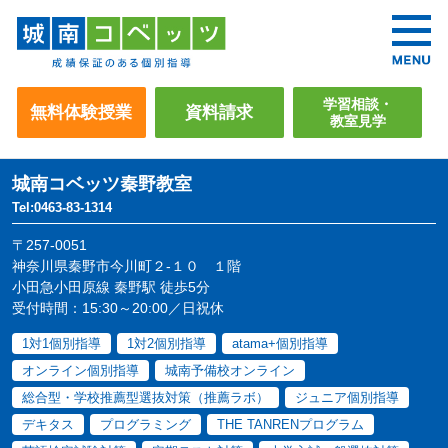
学習相談・
無料体験授業
資料請求
教室見学
城南コベッツ
秦野教室
Tel:0463-83-1314
〒257-0051
神奈川県秦野市今川町２-１０ １階
小田急小田原線 秦野駅 徒歩5分
受付時間：15:30～20:00／日祝休
1対1個別指導
1対2個別指導
atama+個別指導
オンライン個別指導
城南予備校オンライン
総合型・学校推薦型選抜対策（推薦ラボ）
ジュニア個別指導
デキタス
プログラミング
THE TANRENプログラム