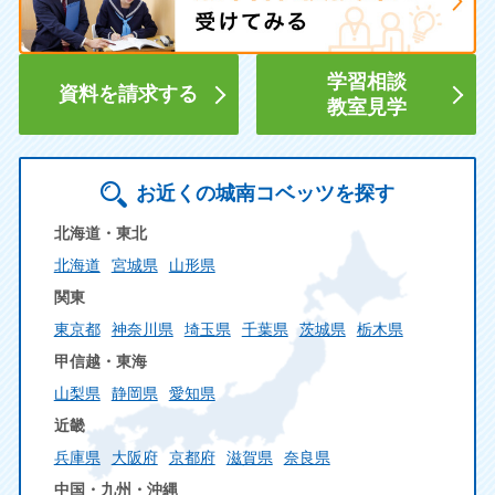
学習相談
資料を請求する
教室見学
お近くの城南コベッツを探す
北海道・東北
北海道
宮城県
山形県
関東
東京都
神奈川県
埼玉県
千葉県
茨城県
栃木県
甲信越・東海
山梨県
静岡県
愛知県
近畿
兵庫県
大阪府
京都府
滋賀県
奈良県
中国・九州・沖縄