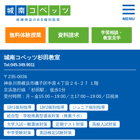
学習相談・
無料体験授業
資料請求
教室見学
城南コベッツ
杉田教室
Tel:045-349-9011
〒235-0036
神奈川県横浜市磯子区中原４丁目２６-２７ １階
京浜急行線 「杉田駅」 徒歩1分
受付時間：月～金15:00～19:00／土17:00～19:00／日祝休
1対1個別指導
1対2個別指導
ジュニア個別指導
総合型・学校推薦型選抜対策（推薦ラボ）
大学入試一般選抜対策
定期テスト対策
高校入試対策
中学受験対策
英語検定試験対策