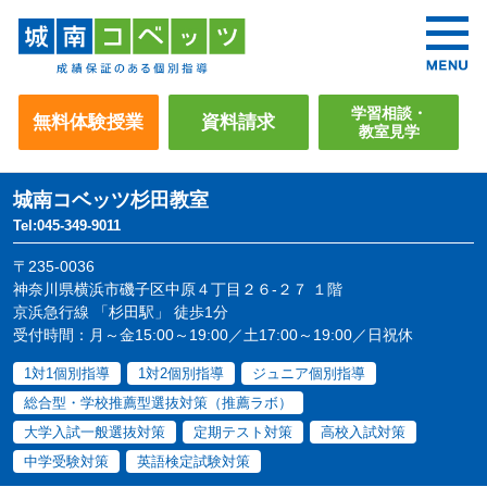
学習相談・
無料体験授業
資料請求
教室見学
城南コベッツ
杉田教室
Tel:045-349-9011
〒235-0036
神奈川県横浜市磯子区中原４丁目２６-２７ １階
京浜急行線 「杉田駅」 徒歩1分
受付時間：月～金15:00～19:00／土17:00～19:00／日祝休
1対1個別指導
1対2個別指導
ジュニア個別指導
総合型・学校推薦型選抜対策（推薦ラボ）
大学入試一般選抜対策
定期テスト対策
高校入試対策
中学受験対策
英語検定試験対策