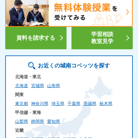
学習相談
資料を請求する
教室見学
お近くの城南コベッツを探す
北海道・東北
北海道
宮城県
山形県
関東
東京都
神奈川県
埼玉県
千葉県
茨城県
栃木県
甲信越・東海
山梨県
静岡県
愛知県
近畿