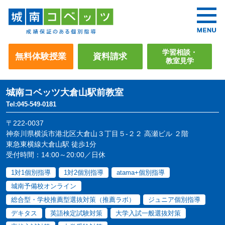
学習相談・
無料体験授業
資料請求
教室見学
城南コベッツ
大倉山駅前教室
Tel:045-549-0181
〒222-0037
神奈川県横浜市港北区大倉山３丁目５-２２ 高瀬ビル ２階
東急東横線大倉山駅 徒歩1分
受付時間：14:00～20:00／日休
1対1個別指導
1対2個別指導
atama+個別指導
城南予備校オンライン
総合型・学校推薦型選抜対策（推薦ラボ）
ジュニア個別指導
デキタス
英語検定試験対策
大学入試一般選抜対策