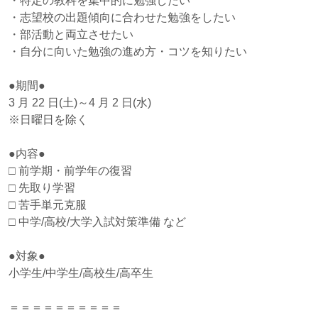
・特定の教科を集中的に勉強したい
・志望校の出題傾向に合わせた勉強をしたい
・部活動と両立させたい
・自分に向いた勉強の進め方・コツを知りたい
●期間●
3 月 22 日(土)～4 月 2 日(水)
※日曜日を除く
●内容●
□ 前学期・前学年の復習
□ 先取り学習
□ 苦手単元克服
□ 中学/高校/大学入試対策準備 など
●対象●
小学生/中学生/高校生/高卒生
＝＝＝＝＝＝＝＝＝＝