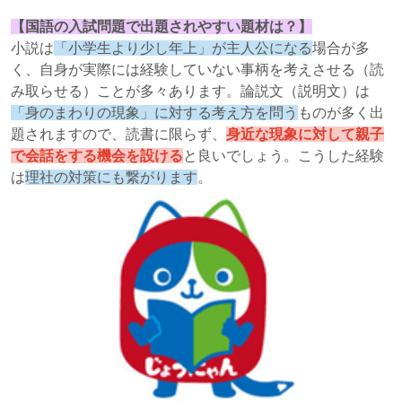
【国語の入試問題で出題されやすい題材は？】
小説は
「小学生より少し年上」が主人公になる
場合が多
く、自身が実際には経験していない事柄を考えさせる（読
み取らせる）ことが多々あります。論説文（説明文）は
「身のまわりの現象」に対する考え方を問う
ものが多く出
題されますので、読書に限らず、
身近な現象に対して親子
で会話をする機会を設ける
と良いでしょう。こうした経験
は
理社の対策にも繋がります
。