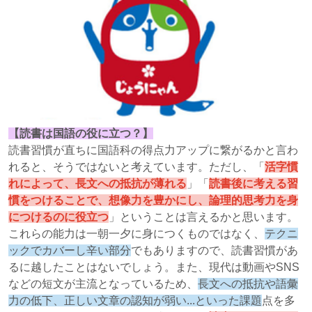
【読書は国語の役に立つ？】
読書習慣が直ちに国語科の得点力アップに繋がるかと言わ
れると、そうではないと考えています。ただし、「
活字慣
れによって、長文への抵抗が薄れる
」「
読書後に考える習
慣をつけることで、想像力を豊かにし、論理的思考力を身
につけるのに役立つ
」ということは言えるかと思います。
これらの能力は一朝一夕に身につくものではなく、
テクニ
ックでカバーし辛い部分
でもありますので、読書習慣があ
るに越したことはないでしょう。また、現代は動画やSNS
などの短文が主流となっているため、
長文への抵抗や語彙
力の低下、正しい文章の認知が弱い...といった課題
点を多