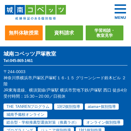
学習相談・
無料体験授業
資料請求
教室見学
城南コベッツ
戸塚教室
Tel:045-869-1461
〒244-0003
神奈川県横浜市戸塚区戸塚町１６-１５ グリーンシード鈴木ビル ２
階
JR東海道線、横須賀線/戸塚駅 横浜市営地下鉄/戸塚駅 西口 徒歩4分
受付時間：15:30～20:00／日祝休
THE TANRENプログラム
1対2個別指導
atama+個別指導
城南予備校オンライン
総合型・学校推薦型選抜対策（推薦ラボ）
オンライン個別指導
プログラミング
ジュニア個別指導
1対1個別指導