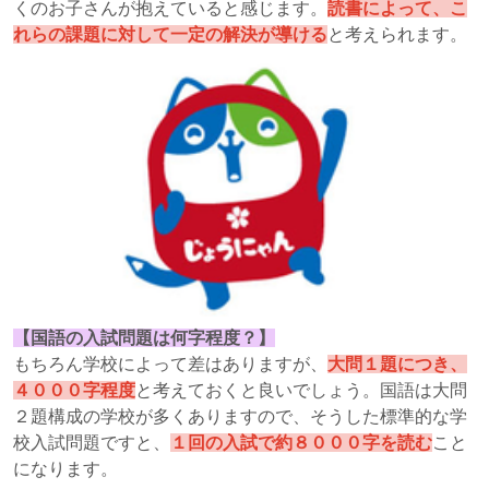
くのお子さんが抱えていると感じます。
読書によって、こ
れらの課題に対して一定の解決が導ける
と考えられます。
【国語の入試問題は何字程度？】
もちろん学校によって差はありますが、
大問１題につき、
４０００字程度
と考えておくと良いでしょう。国語は大問
２題構成の学校が多くありますので、そうした標準的な学
校入試問題ですと、
１回の入試で約８０００字を読む
こと
になります。