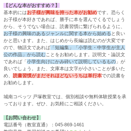
【どんな本がおすすめ？】
基本的には
お子様が興味を持った本がお勧め
です。恐らく
お子様が本好きであれば、勝手に本を選んでくるでしょう
から、そうでない場合は、読書習慣に繋げられるように、
お子様の興味のあるジャンルに関する本から始める
と良い
かと思います。また、はじめから長編は読むのが大変です
ので、物語文であれば
「短編集」「小学生・中学生が主人
公の作品」から読む
ことをお勧めします。説明文・論説文
であれば「
小学生向けにかみ砕いて説明しているもの
」が
良いでしょう。また、文庫本は文字が小さいことが多いた
め、
読書習慣がまだそれほどないうちは単行本
での読書を
お勧めします。
城南コベッツ 戸塚教室では、個別相談や無料体験授業を承
っております。ぜひ、お気軽にご相談ください。
【お問い合わせ】
電話番号（教室直通）：045-869-1461