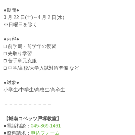
●期間●
3 月 22 日(土)～4 月 2 日(水)
※日曜日を除く
●内容●
□ 前学期・前学年の復習
□ 先取り学習
□ 苦手単元克服
□ 中学/高校/大学入試対策準備 など
●対象●
小学生/中学生/高校生/高卒生
＝＝＝＝＝＝＝＝＝＝
【城南コベッツ戸塚教室】
■電話相談：
045-869-1461
■資料請求：
申込フォーム