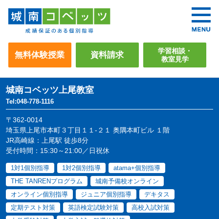
学習相談・
無料体験授業
資料請求
教室見学
城南コベッツ
上尾教室
Tel:048-778-1116
〒362-0014
埼玉県上尾市本町３丁目１１-２１ 奥隅本町ビル １階
JR高崎線：上尾駅 徒歩8分
受付時間：15:30～21:00／日祝休
1対1個別指導
1対2個別指導
atama+個別指導
THE TANRENプログラム
城南予備校オンライン
オンライン個別指導
ジュニア個別指導
デキタス
定期テスト対策
英語検定試験対策
高校入試対策