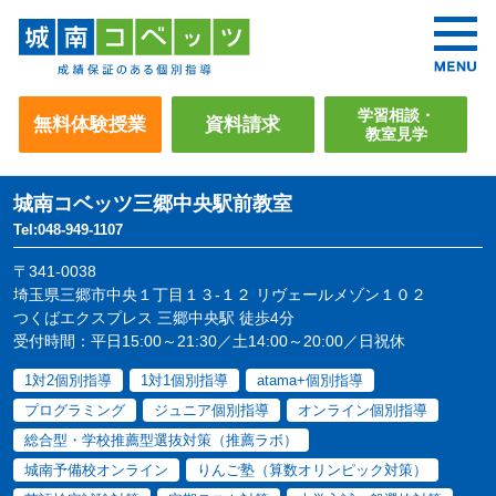
学習相談・
無料体験授業
資料請求
教室見学
城南コベッツ
三郷中央駅前教室
Tel:048-949-1107
〒341-0038
埼玉県三郷市中央１丁目１３-１２ リヴェールメゾン１０２
つくばエクスプレス 三郷中央駅 徒歩4分
受付時間：平日15:00～21:30／土14:00～20:00／日祝休
1対2個別指導
1対1個別指導
atama+個別指導
プログラミング
ジュニア個別指導
オンライン個別指導
総合型・学校推薦型選抜対策（推薦ラボ）
城南予備校オンライン
りんご塾（算数オリンピック対策）