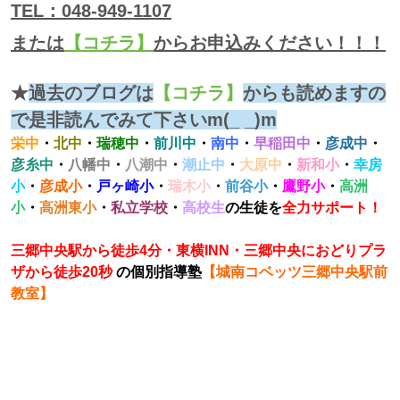
TEL：048-949-1107
または
【コチラ】
からお申込みください！！！
★
過去のブログは
【コチラ】
からも読めますの
で是非読んでみて下さいm(_ _)m
栄中
・
北中
・
瑞穂中
・
前川中
・
南中
・
早稲田中
・
彦成中
・
彦糸中
・
八幡中
・
八潮中
・
潮止中
・
大原中
・
新和小
・
幸房
小
・
彦成小
・
戸ヶ崎小
・
瑞木小
・
前谷小
・
鷹野小
・
高洲
小
・
高洲東小
・
私立学校
・
高校生
の生徒を
全力サポート！
三郷中央駅から徒歩4分・東横INN・三郷中央におどりプラ
ザから徒歩20秒
の個別指導塾
【城南コベッツ三郷中央駅前
教室】
栄光ゼミナール 公文 くもん 小島進学セミナー 家庭教師のトライ 個別教室のトライ トライプラス 思学
舎 勉強クラブ 英才個別学院 明光義塾 五十鈴学習会 ITTO 市進 個太郎塾 森塾 緑成会 思学舎 東葛進学プ
ラザ プラザ個別指導学院 スクールIE 武田塾 ビザビ 東進ハイスクール 東進衛星予備校 河合塾