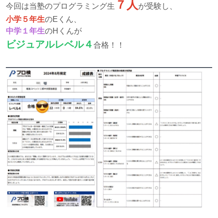
７人
今回は当塾のプログラミング生
が受験し、
小学５年生
のEくん、
中学１年生
のHくんが
ビジュアルレベル４
合格！！