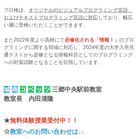
プロ検は、
オリジナルのビジュアルプログラミング言語、
およびテキストプログラミング言語に対応
しており、幅広
い層に受検いただくことができます。
また2022年度より高校にて
必修化される「情報Ⅰ」
のプロ
グラミングに関する領域に対応し、
2024年度の大学入学共
通テストから必修となる情報科目としてのプログラミング
への対策試験
となることを目指しています。
城
南
コ
ベ
ッ
ツ
三郷中央駅前教室
教室長 内田清隆
★
無料体験授業受付中！！
☆
教室へのお問い合わせは↓↓