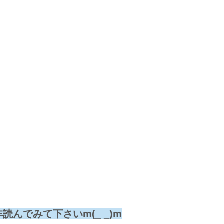
んでみて下さいm(_ _)m