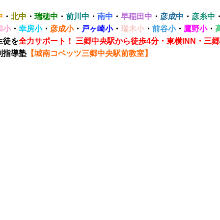
中
・
北中
・
瑞穂中
・
前川中
・
南中
・
早稲田中
・
彦成中
・
彦糸中
和小
・
幸房小
・
彦成小
・
戸ヶ崎小
・
瑞木小
・
前谷小
・
鷹野小
・
生徒を
全力サポート！
三郷中央駅から徒歩4分・東横INN・三
別指導塾
【城南コベッツ三郷中央駅前教室】
ミナール 公文 くもん 小島進学セミナー 家庭教師のトライ 個別教室のトライ トライプラス 思学舎 勉強クラブ 英
 思学舎 東葛進学プラザ プラザ個別指導学院 スクールIE 武田塾 ビザビ 東進ハイスクール 東進衛星予備校 河