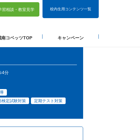
校内生用コンテンツ一覧
学習相談・
教室見学
城南コベッツTOP
キャンペーン
歩4分
導
語検定試験対策
定期テスト対策