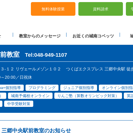
無料体験授業
資料請求
せ
教室からのメッセージ
お近くの城南コベッツ
前教室
Tel:048-949-1107
目１３-１２ リヴェールメゾン１０２
つくばエクスプレス 三郷中央駅 徒
0～20:00／日祝休
ama+個別指導
プログラミング
ジュニア個別指導
オンライン個別指
）
城南予備校オンライン
りんご塾（算数オリンピック対策）
英
中学受験対策
三郷中央駅前教室のお知らせ