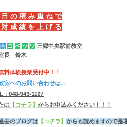
 日 の 積 み 重 ね で
 対 成 績 を 上 げ る
南
コ
ベ
ッ
ツ
三郷中央駅前教室
室長 鈴木
無料体験授業受付中！！
教室へのお問い合わせは↓↓
L：048-949-1107
たは
【コチラ】
からお申込みください！！！
過去のブログは
【コチラ】
からも読めますので是非読