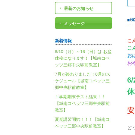
最新のお知らせ
6
メッセージ
こ
新着情報
こ
8/10（月）～16（日）は お盆
お
休校になります！【城南コベ
お
ッツ三郷中央駅前教室】
7月が終わりました！8月のス
6
ケジュール【城南コベッツ三
郷中央駅前教室】
休
１学期期末テスト結果！！
【城南コベッツ三郷中央駅前
安
教室】
夏期講習開始！！！【城南コ
ベッツ三郷中央駅前教室】
ど