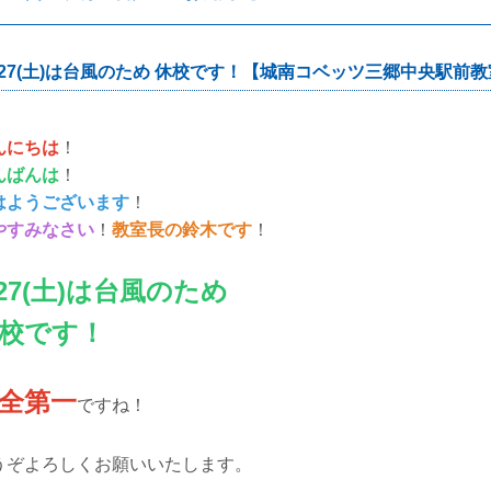
/27(土)は台風のため 休校です！【城南コベッツ三郷中央駅前
んにちは
！
んばんは
！
はようございます
！
やすみなさい
！
教室長の鈴木です
！
/27(土)は台風のため
校です！
全第一
ですね！
うぞよろしくお願いいたします。