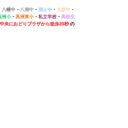
・
八幡中
・
八潮中
・
潮止中
・
大原中
・
高洲小
・
高洲東小
・
私立学校
・
高校生
郷中央におどりプラザから徒歩20秒
の
才個別学院 明光義塾 五十鈴学習会 ITTO 市進 個太郎塾 森塾
合塾