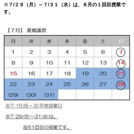
※
７/２９（月）～７/３１（水）は、８月の１回目授業で
す。