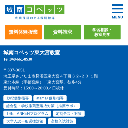
学習相談・
無料体験授業
資料請求
教室見学
城南コベッツ
東大宮教室
Tel:048-661-8530
〒337-0051
埼玉県さいたま市見沼区東大宮４丁目３２-２０ １階
東北本線（宇都宮線）「東大宮駅」徒歩4分
受付時間：15:00～20:00／日祝休
1対2個別指導
atama+個別指導
総合型・学校推薦型選抜対策（推薦ラボ）
THE TANRENプログラム
定期テスト対策
大学入試一般選抜対策
高校入試対策