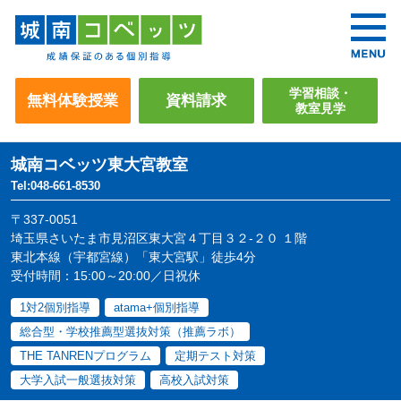
学習相談・
無料体験授業
資料請求
教室見学
城南コベッツ
東大宮教室
Tel:048-661-8530
〒337-0051
埼玉県さいたま市見沼区東大宮４丁目３２-２０ １階
東北本線（宇都宮線）「東大宮駅」徒歩4分
受付時間：15:00～20:00／日祝休
1対2個別指導
atama+個別指導
総合型・学校推薦型選抜対策（推薦ラボ）
THE TANRENプログラム
定期テスト対策
大学入試一般選抜対策
高校入試対策