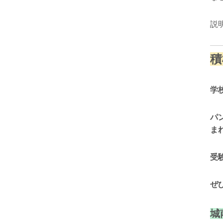
説
積
学
パ
ま
受
ぜ
城