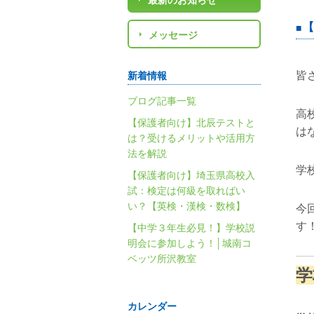
最新のお知らせ
【
メッセージ
皆
新着情報
ブログ記事一覧
高
【保護者向け】北辰テストと
は
は？受けるメリットや活用方
法を解説
学
【保護者向け】埼玉県高校入
試：検定は何級を取ればい
い？【英検・漢検・数検】
今
す
【中学３年生必見！】学校説
明会に参加しよう！│城南コ
ベッツ所沢教室
学
カレンダー