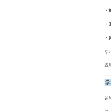
・
・
・
な
説
学
参