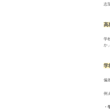
志
高
学
か
学
偏
例
・