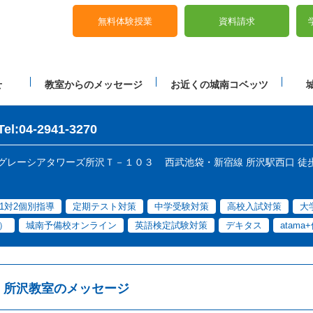
無料体験授業
資料請求
せ
教室からのメッセージ
お近くの城南コベッツ
Tel:04-2941-3270
-２ グレーシアタワーズ所沢Ｔ－１０３
西武池袋・新宿線 所沢駅西口 徒歩
1対2個別指導
定期テスト対策
中学受験対策
高校入試対策
大
）
城南予備校オンライン
英語検定試験対策
デキタス
atam
所沢教室のメッセージ