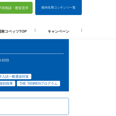
校内生用コンテンツ一覧
学習相談・
教室見学
城南コベッツTOP
キャンペーン
10分
学入試一般選抜対策
a+個別指導
THE TANRENプログラム