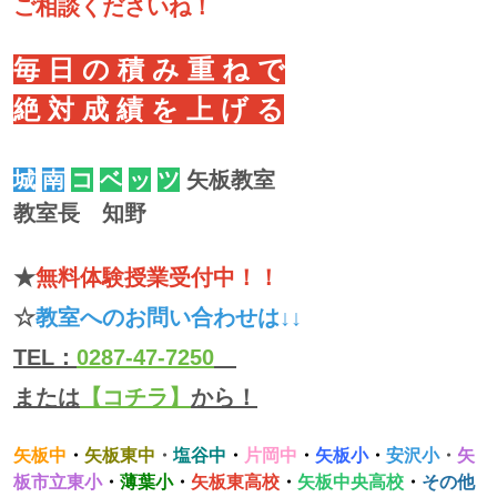
ご相談くださいね！
毎 日 の 積 み 重 ね で
絶 対 成 績 を 上 げ る
城
南
コ
ベ
ッ
ツ
矢板教室
教室長 知野
★
無料体験授業受付中！！
☆
教室へのお問い合わせは↓↓
TEL：
0287-47-7250
または
【コチラ】
から！
矢板中
・
矢板東中
・
塩谷中
・
片岡中
・
矢板小
・
安沢小
・
矢
板市立東小
・
薄葉小
・
矢板東高校
・
矢板中央高校
・
その他