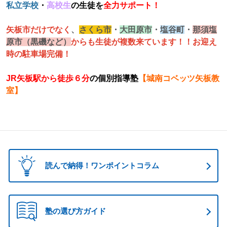
私立学校
・
高校生
の生徒を
全力サポート！
矢板市だけでなく
、
さくら市
・
大田原市
・
塩谷町
・
那須塩
原市（黒磯など）
からも生徒が複数来ています！！お迎え
時の駐車場完備！
JR矢板駅から徒歩６分
の個別指導塾
【城南コベッツ矢板教
室】
読んで納得！ワンポイントコラム
塾の選び方ガイド