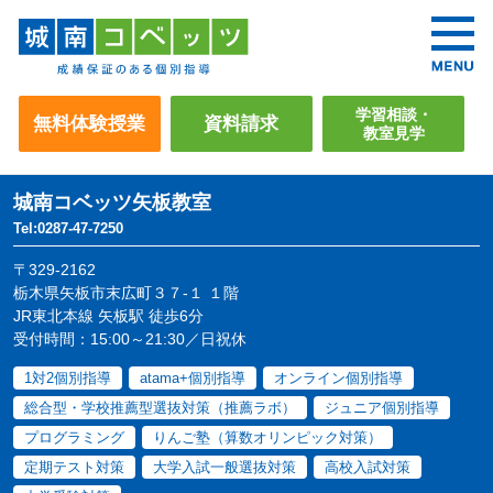
学習相談・
無料体験授業
資料請求
教室見学
城南コベッツ
矢板教室
Tel:0287-47-7250
〒329-2162
栃木県矢板市末広町３７-１ １階
JR東北本線 矢板駅 徒歩6分
受付時間：15:00～21:30／日祝休
1対2個別指導
atama+個別指導
オンライン個別指導
総合型・学校推薦型選抜対策（推薦ラボ）
ジュニア個別指導
プログラミング
りんご塾（算数オリンピック対策）
定期テスト対策
大学入試一般選抜対策
高校入試対策