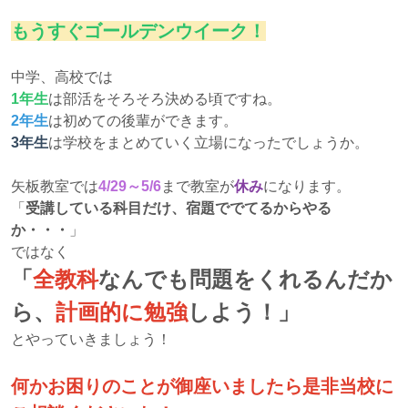
もうすぐゴールデンウイーク！
中学、高校では
1年生
は部活をそろそろ決める頃ですね。
2年生
は初めての後輩ができます。
3年生
は学校をまとめていく立場になったでしょうか。
矢板教室では
4/29～5/6
まで教室が
休み
になります。
「
受講している科目だけ、宿題ででてるからやる
か・・・
」
ではなく
「
全教科
なんでも問題をくれるんだか
ら、
計画的に勉強
しよう！」
とやっていきましょう！
何かお困りのことが御座いましたら是非当校に