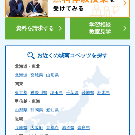
学習相談
資料を請求する
教室見学
お近くの城南コベッツを探す
北海道・東北
北海道
宮城県
山形県
関東
東京都
神奈川県
埼玉県
千葉県
茨城県
栃木県
甲信越・東海
山梨県
静岡県
愛知県
近畿
兵庫県
大阪府
京都府
滋賀県
奈良県