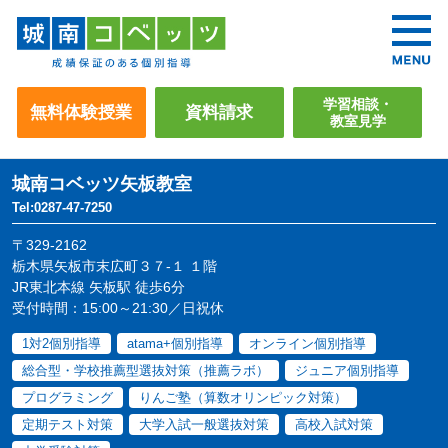
学習相談・
無料体験授業
資料請求
教室見学
城南コベッツ
矢板教室
Tel:0287-47-7250
〒329-2162
栃木県矢板市末広町３７-１ １階
JR東北本線 矢板駅 徒歩6分
受付時間：15:00～21:30／日祝休
1対2個別指導
atama+個別指導
オンライン個別指導
総合型・学校推薦型選抜対策（推薦ラボ）
ジュニア個別指導
プログラミング
りんご塾（算数オリンピック対策）
定期テスト対策
大学入試一般選抜対策
高校入試対策