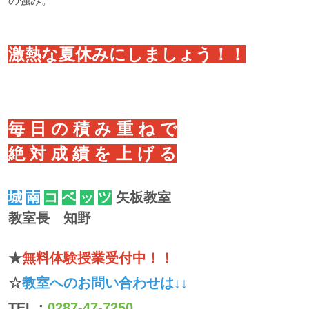
の強み。
激熱な夏休みにしましょう！！
毎 日 の 積 み 重 ね で
絶 対 成 績 を 上 げ る
城
南
コ
ベ
ッ
ツ
矢板教室
教室長 知野
★
無料体験授業受付中！！
☆
教室へのお問い合わせは↓↓
TEL：
0287-47-7250