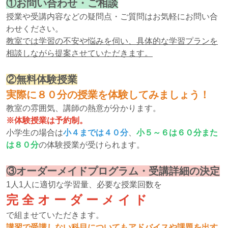
①お問い合わせ・ご相談
授業や受講内容などの疑問点・ご質問はお気軽にお問い合
わせください。
教室では学習の不安や悩みを伺い、具体的な学習プランを
相談しながら提案させていただきます。
②無料体験授業
実際に８０分の授業を体験してみましょう！
教室の雰囲気、講師の熱意が分かります。
※体験授業は予約制。
小学生の場合は
小４までは４０分
、
小５～６は６０分また
は８０分
の体験授業が受けられます。
③オーダーメイドプログラム・受講詳細の決定
1人1人に適切な学習量、必要な授業回数を
完 全 オ ー ダ ー メ イ ド
で組ませていただきます。
講習で受講しない科目についてもアドバイスや課題を出す