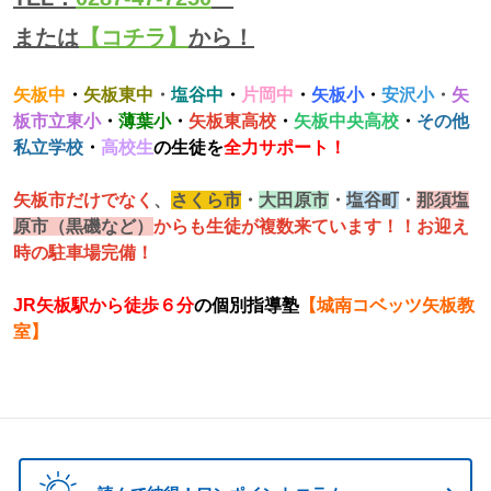
または
【コチラ】
から！
矢板中
・
矢板東中
・
塩谷中
・
片岡中
・
矢板小
・
安沢小
・
矢
板市立東小
・
薄葉小
・
矢板東高校
・
矢板中央高校
・
その他
私立学校
・
高校生
の生徒を
全力サポート！
矢板市だけでなく
、
さくら市
・
大田原市
・
塩谷町
・
那須塩
原市（黒磯など）
からも生徒が複数来ています！！お迎え
時の駐車場完備！
JR矢板駅から徒歩６分
の個別指導塾
【城南コベッツ矢板教
室】