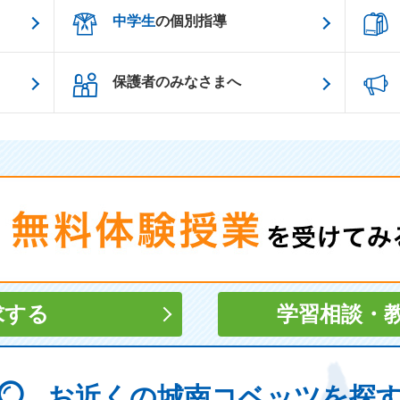
中学生
の個別指導
保護者のみなさまへ
求する
学習相談
・
お近くの城南コベッツを探