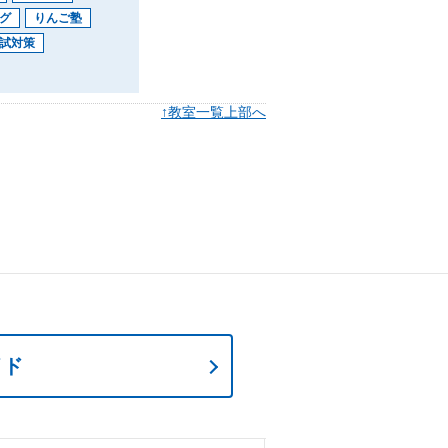
グ
りんご塾
試対策
↑
教室一覧上部へ
イド