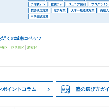
予備校オン
推薦ラボ
ジュニア個別
プログラミン
英語検定対策
定テ対策
大学一般選抜対策
高校入
中学受験対策
お近くの城南コベッツ
中央区
花見川区
若葉区
ンポイントコラム
塾の選び方ガ