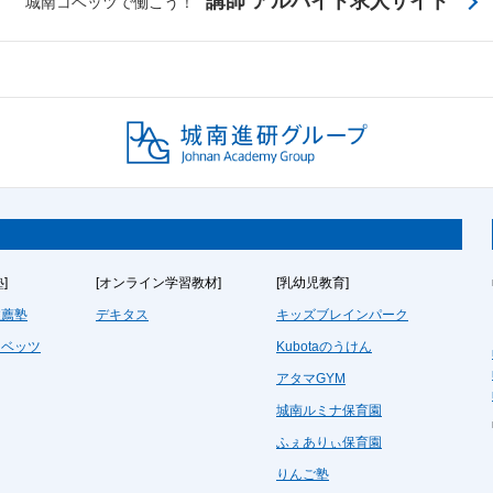
講師 アルバイト求人サイト
城南コベッツで働こう！
]
[オンライン学習教材]
[乳幼児教育]
推薦塾
デキタス
キッズブレインパーク
コベッツ
Kubotaのうけん
アタマGYM
城南ルミナ保育園
ふぇありぃ保育園
りんご塾