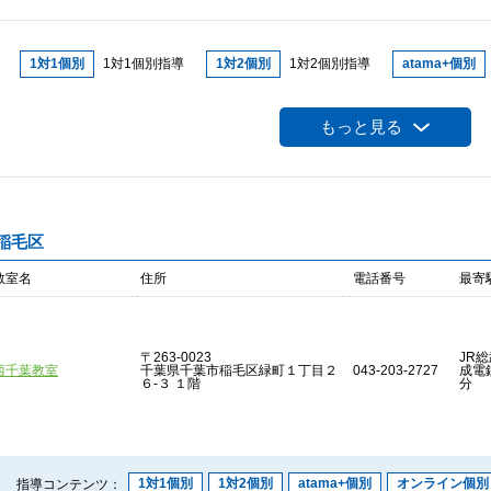
1対1個別
1対1個別指導
1対2個別
1対2個別指導
atama+個別
デキタス個別
デキタス個別指導
オンライン個別
オンライン個別指
もっと見る
J-WING
J-WING
予備校オン
城南予備校オンライン
推薦ラボ
ジュニア個別
ジュニア個別指導
デキタス
デキタス
プログラミ
稲毛区
THE TANREN
THE TANRENプログラム
算オリ対策
算数オリンピッ
教室名
住所
電話番号
最寄
英語検定対策
英語検定試験対策
定テ対策
定期テスト対策
大学
高校入試対策
高校入試対策
中学受験対策
中学受験対策
作文教
〒263-0023
JR総
西千葉教室
千葉県千葉市稲毛区緑町１丁目２
043-203-2727
成電
６-３ １階
分
1対1個別
1対2個別
atama+個別
オンライン個別
指導コンテンツ：