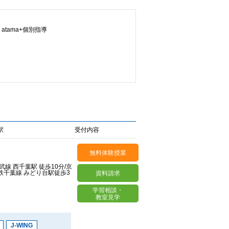
atama+個別指導
導
速読
みんなの速読
総合型・学校推薦型選抜対策（推薦ラボ）
ング
プログラミング
ク対策
駅
受付内容
一般選抜対策
大学入試一般選抜対策
無料体験授業
室
作文教室
武線 西千葉駅 徒歩10分/京
鉄千葉線 みどり台駅徒歩3
資料請求
学習相談・
教室見学
J-WING