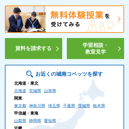
学習相談・
資料を請求する
教室見学
お近くの城南コベッツを探す
北海道・東北
北海道
宮城県
山形県
関東
東京都
神奈川県
埼玉県
千葉県
茨城県
栃木県
甲信越・東海
山梨県
静岡県
愛知県
近畿