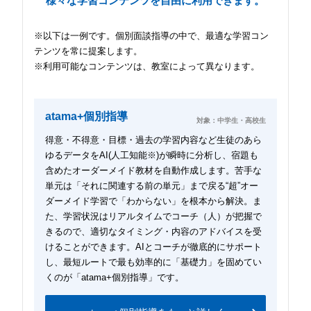
様々な学習コンテンツを自由に利用できます。
※以下は一例です。個別面談指導の中で、最適な学習コン
テンツを常に提案します。
※利用可能なコンテンツは、教室によって異なります。
atama+個別指導
対象：中学生・高校生
得意・不得意・目標・過去の学習内容など生徒のあら
ゆるデータをAI(人工知能※)が瞬時に分析し、宿題も
含めたオーダーメイド教材を自動作成します。苦手な
単元は「それに関連する前の単元」まで戻る“超”オー
ダーメイド学習で「わからない」を根本から解決。ま
た、学習状況はリアルタイムでコーチ（人）が把握で
きるので、適切なタイミング・内容のアドバイスを受
けることができます。AIとコーチが徹底的にサポート
し、最短ルートで最も効率的に「基礎力」を固めてい
くのが「atama+個別指導」です。