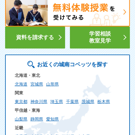
学習相談
資料を請求する
教室見学
お近くの城南コベッツを探す
北海道・東北
北海道
宮城県
山形県
関東
東京都
神奈川県
埼玉県
千葉県
茨城県
栃木県
甲信越・東海
山梨県
静岡県
愛知県
近畿