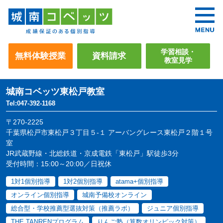
学習相談・
無料体験授業
資料請求
教室見学
城南コベッツ
東松戸教室
Tel:047-392-1168
〒270-2225
千葉県松戸市東松戸３丁目５-１ アーバングレース東松戸２階１号
室
JR武蔵野線・北総鉄道・京成電鉄「東松戸」駅徒歩3分
受付時間：15:00～20:00／日祝休
1対1個別指導
1対2個別指導
atama+個別指導
オンライン個別指導
城南予備校オンライン
総合型・学校推薦型選抜対策（推薦ラボ）
ジュニア個別指導
THE TANRENプログラム
りんご塾（算数オリンピック対策）