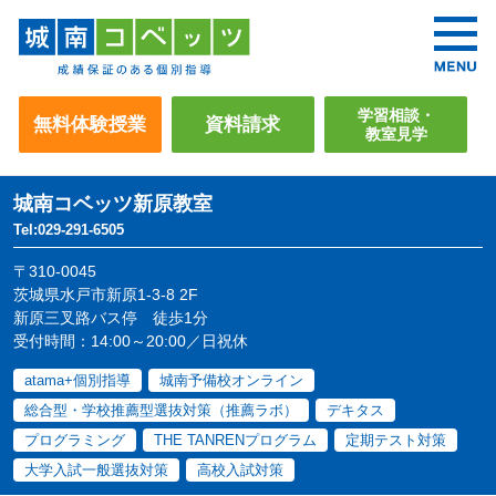
学習相談・
無料体験授業
資料請求
教室見学
城南コベッツ
新原教室
Tel:029-291-6505
〒310-0045
茨城県水戸市新原1-3-8 2F
新原三叉路バス停 徒歩1分
受付時間：14:00～20:00／日祝休
atama+個別指導
城南予備校オンライン
総合型・学校推薦型選抜対策（推薦ラボ）
デキタス
プログラミング
THE TANRENプログラム
定期テスト対策
大学入試一般選抜対策
高校入試対策