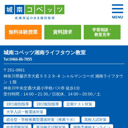
学習相談・
無料体験授業
資料請求
教室見学
城南コベッツ
湘南ライフタウン教室
Tel:0466-86-7855
〒251-0861
神奈川県藤沢市大庭５５２９-８ シャルマンコーポ 湘南ライフタウ
ン １階
神奈川中央交通/大庭小学校バス停 徒歩1分
受付時間：14:00～21:30／日祝休、14:00～20:00／土
1対1個別指導
1対2個別指導
定期テスト対策
大学入試一般選抜対策
総合型・学校推薦型選抜対策（推薦ラボ）
高校入試対策
中学受験対策
英語検定試験対策
城南予備校オンライン