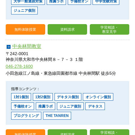
大学一般選抜対策
推薦ラボ
予備校オン
中学受験対策
THE TANREN
THE TANRENプログラム
ジュニア個別
算オリ対策
算数オリンピック対策
学習相談・
無料体験授業
資料請求
教室見学
英語検定対策
英語検定試験対策
定テ対策
定期テスト対策
中央林間教室
〒242-0001
神奈川県大和市中央林間８－７－３ １階
大学一般選抜対策
大学入試一般選抜対策
046-278-1600
高校入試対策
高校入試対策
小田急線江ノ島線・東急線田園都市線 中央林間駅 徒歩5分
中学受験対策
中学受験対策
作文教室
作文教室
指導コンテンツ：
1対1個別
1対2個別
デキタス個別
オンライン個別
予備校オン
推薦ラボ
ジュニア個別
デキタス
プログラミング
THE TANREN
学習相談・
無料体験授業
資料請求