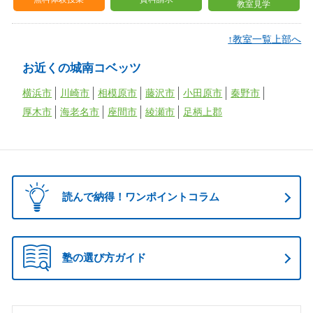
教室見学
↑
教室一覧上部へ
お近くの城南コベッツ
横浜市
川崎市
相模原市
藤沢市
小田原市
秦野市
厚木市
海老名市
座間市
綾瀬市
足柄上郡
読んで納得！ワンポイントコラム
塾の選び方ガイド