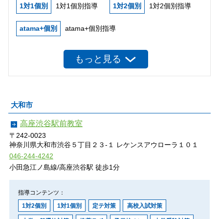
1対1個別
1対1個別指導
1対2個別
1対2個別指導
atama+個別
atama+個別指導
デキタス個別
デキタス個別指導
もっと見る
オンライン個別
オンライン個別指導
J-WING
J-WING
速読
みんなの速読
大和市
予備校オン
城南予備校オンライン
高座渋谷駅前教室
〒242-0023
推薦ラボ
総合型・学校推薦型選抜対策（推薦ラボ）
神奈川県大和市渋谷５丁目２３-１ レケンスアウローラ１０１
046-244-4242
ジュニア個別
ジュニア個別指導
小田急江ノ島線/高座渋谷駅 徒歩1分
デキタス
デキタス
指導コンテンツ：
プログラミング
プログラミング
1対2個別
1対1個別
定テ対策
高校入試対策