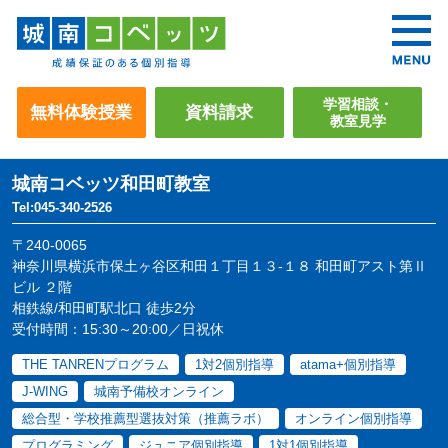
学習相談・
無料体験授業
資料請求
教室見学
城南コベッツ
和田町教室
Tel:045-340-2526
〒240-0065
神奈川県横浜市保土ヶ谷区和田１丁目１３-１８ 和田町アスト第Ⅱ
ビル ２階
相鉄線/和田町駅北口 徒歩2分
受付時間：15:30～20:00／日祝休
THE TANRENプログラム
1対2個別指導
atama+個別指導
J-WING
城南予備校オンライン
総合型・学校推薦型選抜対策（推薦ラボ）
オンライン個別指導
プログラミング
ジュニア個別指導
1対1個別指導