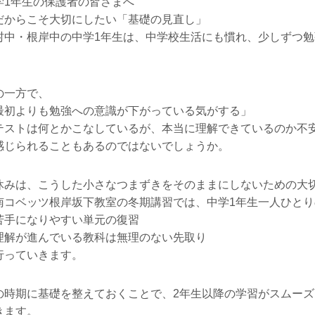
学1年生の保護者の皆さまへ
だからこそ大切にしたい「基礎の見直し」
村中・根岸中の中学1年生は、中学校生活にも慣れ、少しずつ
。
の一方で、
最初よりも勉強への意識が下がっている気がする」
テストは何とかこなしているが、本当に理解できているのか不
感じられることもあるのではないでしょうか。
休みは、こうした小さなつまずきをそのままにしないための大
南コベッツ根岸坂下教室の冬期講習では、中学1年生一人ひと
苦手になりやすい単元の復習
理解が進んでいる教科は無理のない先取り
行っていきます。
の時期に基礎を整えておくことで、2年生以降の学習がスムー
きます。