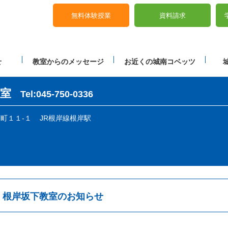
無料体験授業
資料請求
せ
教室からのメッセージ
お近くの城南コベッツ
室
Tel:045-750-0336
下町１１-１
JR根岸線根岸駅
根岸坂下教室のお知らせ