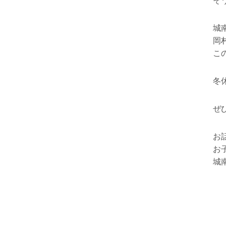
そ
城
岡
こ
冬
ぜ
お
お
城