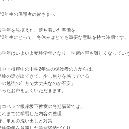
学2年生の保護者の皆さまへ
験学年を見据えた、落ち着いた準備を
学2年生にとって、冬休みはとても重要な意味を持つ時期です。
の学年はいよいよ受験学年となり、学習内容も難しくなってい
村中・根岸中の中学2年生の保護者の方からは、
受験の話が出てきて、少し焦りを感じている」
今の勉強の仕方で大丈夫なのか不安」
いったお声をよくいただきます。
南コベッツ根岸坂下教室の冬期講習では、
これまでに学習した内容の整理
苦手単元の洗い出しと対策
受験学年を意識した学習姿勢づくり