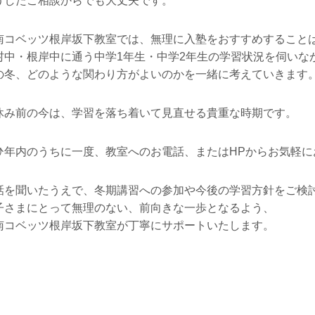
うしたご相談からでも大丈夫です。
南コベッツ根岸坂下教室では、無理に入塾をおすすめすること
村中・根岸中に通う中学1年生・中学2年生の学習状況を伺いな
の冬、どのような関わり方がよいのかを一緒に考えていきます
休み前の今は、学習を落ち着いて見直せる貴重な時期です。
ひ年内のうちに一度、教室へのお電話、またはHPからお気軽に
話を聞いたうえで、冬期講習への参加や今後の学習方針をご検
子さまにとって無理のない、前向きな一歩となるよう、
南コベッツ根岸坂下教室が丁寧にサポートいたします。