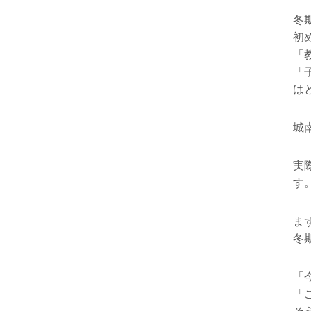
冬
初
「
「
は
城
実
す
ま
冬
「
「