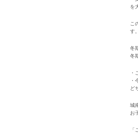
を
こ
す
冬
冬
・
・
ど
城
お
「