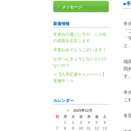
冬
メッセージ
冬
新着情報
「
冬休みの過ごし方が、この先
「
の成長を左右します
と
卒業おめでとうございます！
なぜべんきょうしないといけ
城
ないの？
岡
☆【入学応援キャンペーン】
す
実施中！☆
冬
こ
カレンダー
«
2025年12月
冬
日
月
火
水
木
金
土
1
2
3
4
5
6
7
8
9
10
11
12
13