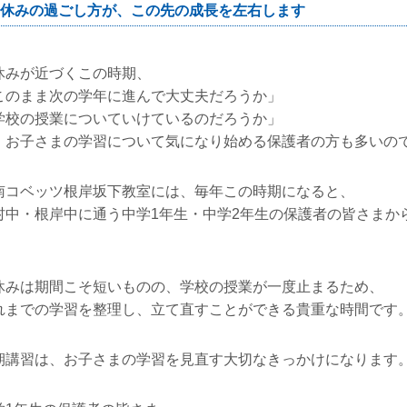
休みの過ごし方が、この先の成長を左右します
休みが近づくこの時期、
このまま次の学年に進んで大丈夫だろうか」
学校の授業についていけているのだろうか」
、お子さまの学習について気になり始める保護者の方も多いの
南コベッツ根岸坂下教室には、毎年この時期になると、
村中・根岸中に通う中学1年生・中学2年生の保護者の皆さまか
。
休みは期間こそ短いものの、学校の授業が一度止まるため、
れまでの学習を整理し、立て直すことができる貴重な時間です
期講習は、お子さまの学習を見直す大切なきっかけになります