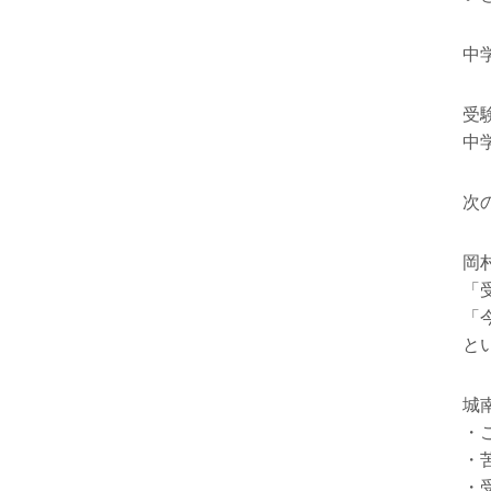
中
受
中
次
岡
「
「
と
城
・
・
・