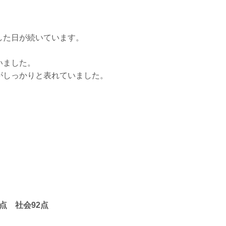
した日が続いています。
いました。
がしっかりと表れていました。
点 社会92点