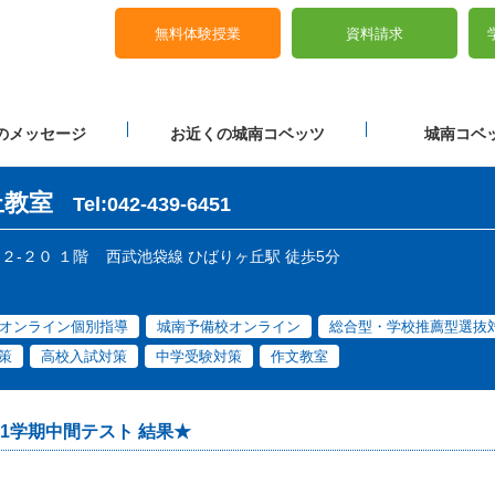
無料体験授業
資料請求
のメッセージ
お近くの城南コベッツ
城南コベッ
丘教室
Tel:042-439-6451
１２-２０ １階
西武池袋線 ひばりヶ丘駅 徒歩5分
オンライン個別指導
城南予備校オンライン
総合型・学校推薦型選抜
策
高校入試対策
中学受験対策
作文教室
1学期中間テスト 結果★