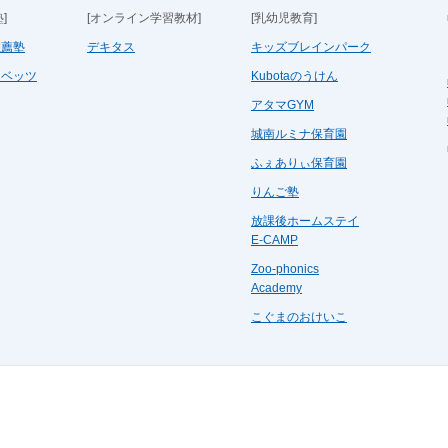
]
[オンライン学習教材]
[乳幼児教育]
推薦塾
デキタス
キッズブレインパーク
コベッツ
Kubotaのうけん
アタマGYM
城南ルミナ保育園
ふぇありぃ保育園
りんご塾
放課後ホームステイ
E-CAMP
Zoo-phonics
Academy
こぐまのおけいこ