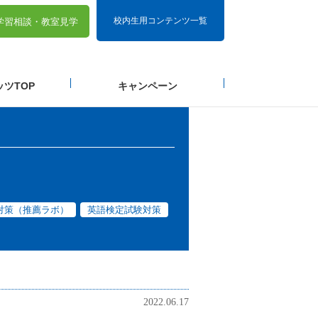
校内生用コンテンツ一覧
学習相談・
教室見学
ツTOP
キャンペーン
対策（推薦ラボ）
英語検定試験対策
2022.06.17