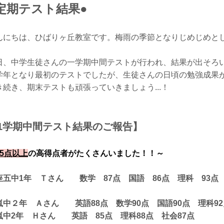
定期テスト結果●
んにちは、ひばりヶ丘教室です。梅雨の季節となりじめじめと
日、中学生徒さんの一学期中間テストが行われ、結果が出そろ
学年となり最初のテストでしたが、生徒さんの日頃の勉強成果
き続き、期末テストも頑張っていきましょう...！
1学期中間テスト結果のご報告】
85点以上
の高得点者がたくさんいました！！～
座五中1年 Ｔさん
数学 87点
国語 86点
理科 93点
嵐中
２
年 Ａさん 英語88点 数学90点 国語90点 理科92
嵐中2年 Ｈさん 英語 85点 理科88点 社会87点