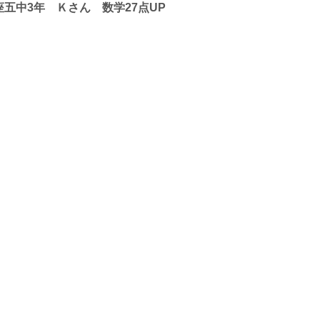
座五中3年 Ｋさん 数学27点UP