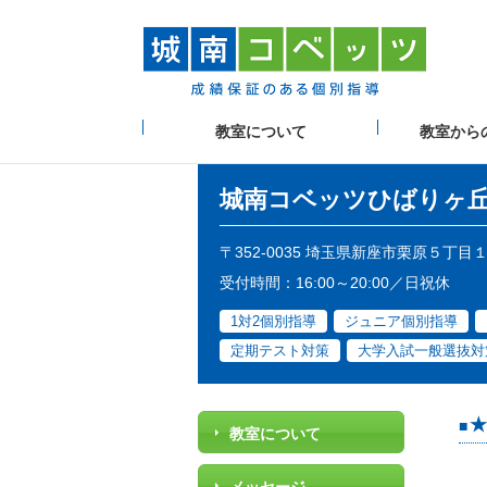
教室について
教室から
城南コベッツ
ひばりヶ
〒352-0035 埼玉県新座市栗原５丁目
受付時間：16:00～20:00／日祝休
1対2個別指導
ジュニア個別指導
定期テスト対策
大学入試一般選抜対
★
教室について