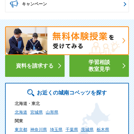
キャンペーン
学習相談
資料を請求する
教室見学
お近くの城南コベッツを探す
北海道・東北
北海道
宮城県
山形県
関東
東京都
神奈川県
埼玉県
千葉県
茨城県
栃木県