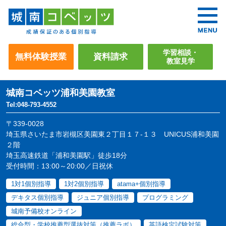
学習相談・
無料体験授業
資料請求
教室見学
城南コベッツ
浦和美園教室
Tel:048-793-4552
〒339-0028
埼玉県さいたま市岩槻区美園東２丁目１７-１３ UNICUS浦和美園
２階
埼玉高速鉄道「浦和美園駅」徒歩18分
受付時間：13:00～20:00／日祝休
1対1個別指導
1対2個別指導
atama+個別指導
デキタス個別指導
ジュニア個別指導
プログラミング
城南予備校オンライン
総合型・学校推薦型選抜対策（推薦ラボ）
英語検定試験対策