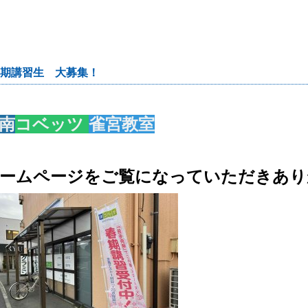
成績アップ ＃定期テスト対策 ＃中間テスト ＃期末テスト
 ＃冬期講習 ＃講習 ＃英語 ＃数学 ＃国語 ＃算数 ＃
 ＃政治経済 ＃化学 ＃物理 ＃生物 ＃古典 ＃古文 ＃
期講習生 大募集！
南
コベッツ
雀宮教室
ームページをご覧になっていただきあり