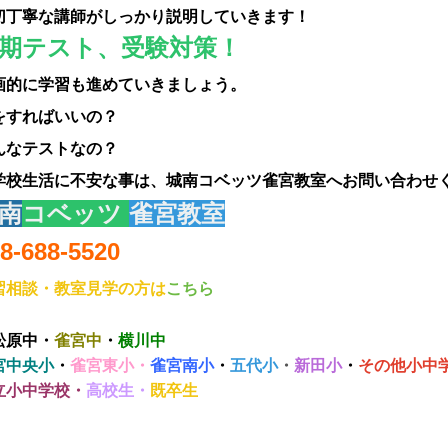
切丁寧な講師がしっかり説明していきます！
期テスト、受験対策！
画的に学習も進めていきましょう。
をすればいいの？
んなテストなの？
学校生活に不安な事は、城南コベッツ雀宮教室へお問い合わせ
南
コベッツ
雀宮教室
8-688-5520
習相談・教室見学の方は
こちら
松原中
・
雀宮中
・
横川中
宮中央小
・
雀宮東小・
雀宮南小
・
五代小
・
新田小
・
その他小中
立小中学校・
高校生・
既卒生