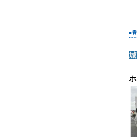
＃
習
民
春
城
ホ