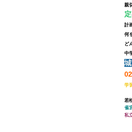
親
定
計
何
ど
中
城
02
学
若
雀
私