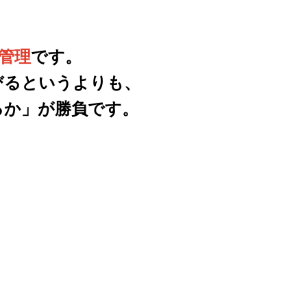
管理
です。
びるというよりも、
るか」が勝負です。