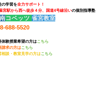
徒の学習を
全力サポート！
R雀宮駅から西へ徒歩４分、国道4号線沿い
の個別指導塾
南
コベッツ
雀宮教室
8-688-5520
料体験授業希望の方は
こちら
料請求の方は
こちら
習相談・教室見学の方は
こちら
雀宮 ＃雀宮駅 ＃雀宮塾 ＃雀宮駅塾 ＃宇都宮塾 ＃雀宮
 ＃雀宮中央小学校 ＃五代小学校 ＃宇都宮南高校 ＃宇都
 ＃上三川高校 ＃宇都宮高校 ＃宇都宮女子高校 ＃宇都宮
 ＃宇都宮短期大学付属高校 ＃中学受験 ＃高校受験 ＃高
験 ＃指定校推薦 ＃総合型選抜 ＃一般選抜受験 ＃作文対
対策 ＃志望理由書 ＃りんご塾 ＃QUREO ＃プロ
グラミ