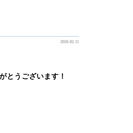
 ＃体験授業 ＃春期講習 ＃夏期講
理科 ＃社会 ＃地理 ＃歴史 ＃公
文法 ＃現代文
2026.02.11
がとうございます！