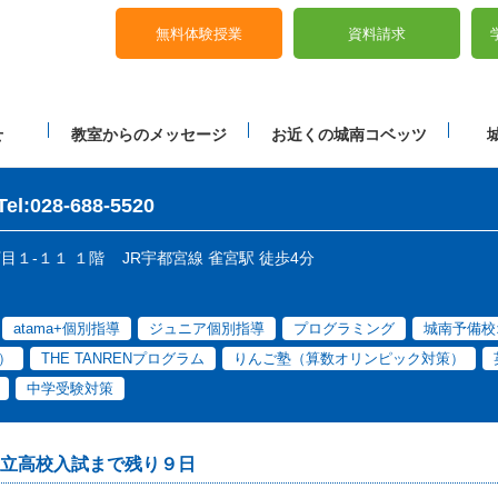
無料体験授業
資料請求
せ
教室からのメッセージ
お近くの城南コベッツ
Tel:028-688-5520
丁目１-１１ １階
JR宇都宮線 雀宮駅 徒歩4分
atama+個別指導
ジュニア個別指導
プログラミング
城南予備校
）
THE TANRENプログラム
りんご塾（算数オリンピック対策）
中学受験対策
立高校入試まで残り９日