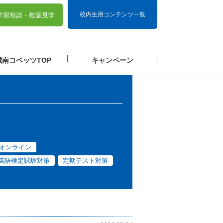
校内生用コンテンツ一覧
学習相談・
教室見学
城南コベッツTOP
キャンペーン
オンライン
英語検定試験対策
定期テスト対策