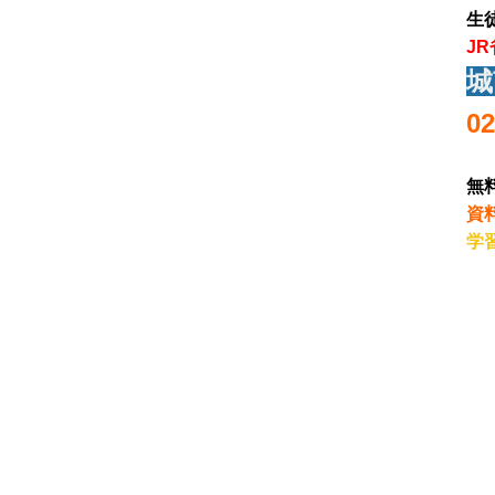
生
J
城
02
無
資
学
＃
校
校
院
受
接