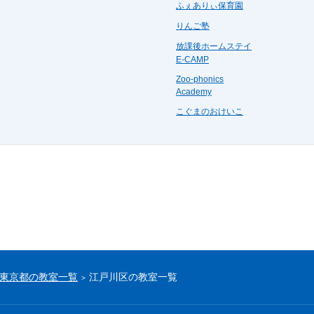
ふぇありぃ保育園
りんご塾
放課後ホームステイ
E-CAMP
Zoo-phonics
Academy
こぐまのおけいこ
東京都の教室一覧
江戸川区の教室一覧