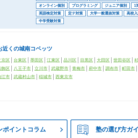
オンライン個別
プログラミング
ジュニア個別
1
英語検定対策
定テ対策
大学一般選抜対策
高校入
中学受験対策
お近くの城南コベッツ
文京区
台東区
墨田区
江東区
品川区
目黒区
大田区
世田谷区
葛飾区
八王子市
立川市
武蔵野市
青梅市
府中市
調布市
町田市
狛江市
武蔵村山市
稲城市
西東京市
ンポイントコラム
塾の選び方ガ