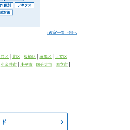
対1個別
デキタス
試対策
↑
教室一覧上部へ
杉並区
北区
板橋区
練馬区
足立区
小金井市
小平市
国分寺市
国立市
イド