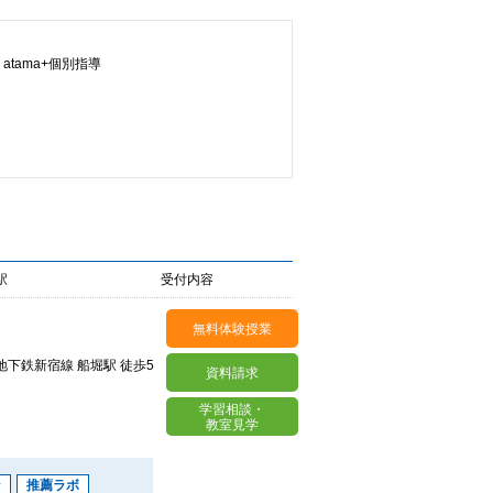
atama+個別指導
導
速読
みんなの速読
総合型・学校推薦型選抜対策（推薦ラボ）
ング
プログラミング
ク対策
駅
受付内容
一般選抜対策
大学入試一般選抜対策
無料体験授業
室
作文教室
地下鉄新宿線 船堀駅 徒歩5
資料請求
学習相談・
教室見学
ン
推薦ラボ