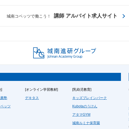
講師 アルバイト求人サイト
城南コベッツで働こう！
]
[オンライン学習教材]
[乳幼児教育]
推薦塾
デキタス
キッズブレインパーク
コベッツ
Kubotaのうけん
アタマGYM
城南ルミナ保育園