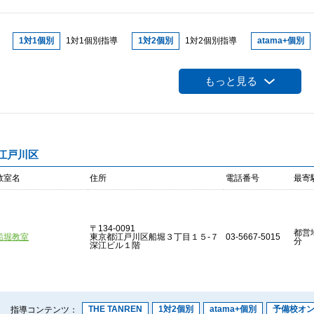
1対1個別
1対1個別指導
1対2個別
1対2個別指導
atama+個別
デキタス個別
デキタス個別指導
オンライン個別
オンライン個別指
もっと見る
J-WING
J-WING
予備校オン
城南予備校オンライン
推薦ラボ
ジュニア個別
ジュニア個別指導
デキタス
デキタス
プログラミ
江戸川区
THE TANREN
THE TANRENプログラム
算オリ対策
算数オリンピッ
教室名
住所
電話番号
最寄
英語検定対策
英語検定試験対策
定テ対策
定期テスト対策
大学
高校入試対策
高校入試対策
中学受験対策
中学受験対策
作文教
〒134-0091
都営
船堀教室
東京都江戸川区船堀３丁目１５-７
03-5667-5015
分
深江ビル１階
THE TANREN
1対2個別
atama+個別
予備校オ
指導コンテンツ：