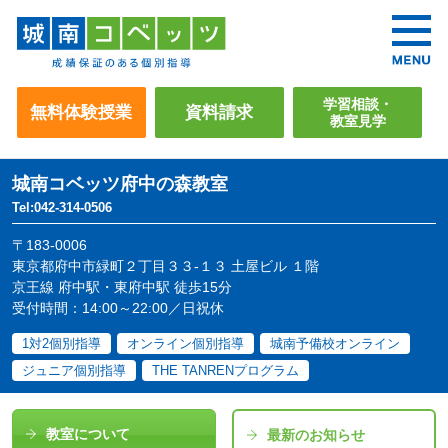
学習相談・
無料体験授業
資料請求
教室見学
城南コベッツ
府中の森教室
Tel:042-314-0506
〒183-0006
東京都府中市緑町２丁目３３-１３ 土屋ビル １階
京王線 府中駅・東府中駅 徒歩15分
受付時間：14:00～22:00／日祝休
1対2個別指導
オンライン個別指導
城南予備校オンライン
ジュニア個別指導
THE TANRENプログラム
教室について
最新のお知らせ