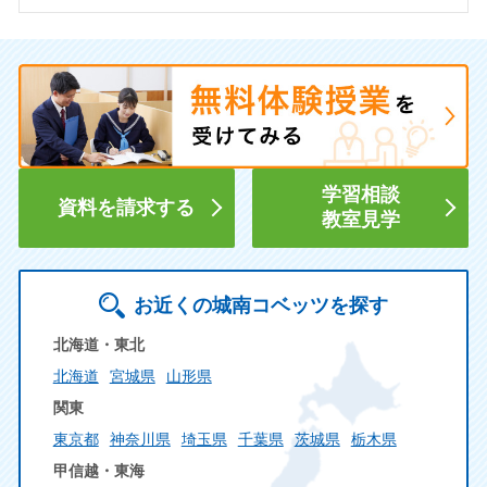
学習相談
資料を請求する
教室見学
お近くの城南コベッツを探す
北海道・東北
北海道
宮城県
山形県
関東
東京都
神奈川県
埼玉県
千葉県
茨城県
栃木県
甲信越・東海