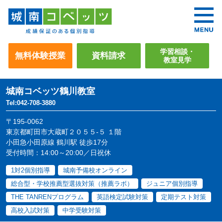
学習相談・
無料体験授業
資料請求
教室見学
城南コベッツ
鶴川教室
Tel:042-708-3880
〒195-0062
東京都町田市大蔵町２０５５-５ １階
小田急小田原線 鶴川駅 徒歩17分
受付時間：14:00～20:00／日祝休
1対2個別指導
城南予備校オンライン
総合型・学校推薦型選抜対策（推薦ラボ）
ジュニア個別指導
THE TANRENプログラム
英語検定試験対策
定期テスト対策
高校入試対策
中学受験対策