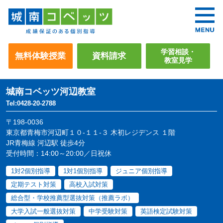
学習相談・
無料体験授業
資料請求
教室見学
城南コベッツ
河辺教室
Tel:0428-20-2788
〒198-0036
東京都青梅市河辺町１０-１１-３ 木初レジデンス １階
JR青梅線 河辺駅 徒歩4分
受付時間：14:00～20:00／日祝休
1対2個別指導
1対1個別指導
ジュニア個別指導
定期テスト対策
高校入試対策
総合型・学校推薦型選抜対策（推薦ラボ）
大学入試一般選抜対策
中学受験対策
英語検定試験対策