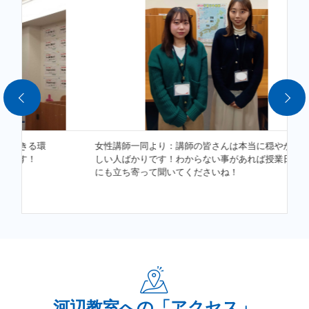
でしょうか...？
今後の受験や進路を見据えて、日々の学習を続けられていま
すか...？
今からでも始められますので、まずは教室へご相談くださ
い！
女性講師一同より：講師の皆さんは本当に穏やかで優
当教室では生徒の皆様それぞれにご満足いただける有形無形
しい人ばかりです！わからない事があれば授業日以外
にも立ち寄って聞いてくださいね！
の学習効果を実感できます。
部活動のスケジュール変更が多い状況でも、振替には柔軟に
対応いたしますので併せてご相談ください。
自習室は閉館日を除きいつでも使用できます。
日々の学習、進路についてお悩みのことがありましたら、
まずは私たち城南コベッツ河辺教室へお気軽にご相談くださ
河辺教室への「アクセス」
い！