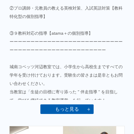
②プロ講師・元教員の教える英検対策、入試英語対策【教科
特化型の個別指導】
③９教科対応の指導【atama＋の個別指導】
ーーーーーーーーーーーーーーーーーーーーーーーーーーー
ーーーーーーーーーーーーーーーーーーーーーーー
城南コベッツ河辺教室では、小学生から高校生まですべての
学年を受け付けております。受験生の皆さまは是非ともお問
い合わせください。
当教室は「生徒の目標に寄り添った " 伴走指導 " を目指し
て、学びを継続できる教室運営」を行っています！
先生１人に生徒２人の指導を原則に、１人１人の生徒を個別
もっと見る
にサポートしております。
毎日の学校の宿題・学習、他塾の勉強において問題点はない