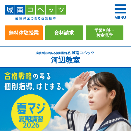
学習相談・
無料体験授業
資料請求
教室見学
城南コベッツ
成績保証のある個別指導塾
河辺教室