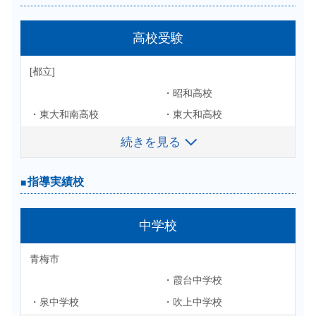
高校受験
大学受験
[国立]
[都立]
・昭和高校
・横浜国立大学
・東大和南高校
・東大和高校
[私立]
・小平南高校
・日野高校
続きを見る
続きを見る
・法政大学
・上水高校
・杉並総合高校
・津田塾大学
・東洋大学
・青梅総合高校
・福生高校
指導実績校
指導実績校
・日本大学
・工学院大学
・片倉高校
・富士森高校
・東京農業大学
・武蔵野大学
・松が谷高校
・八王子桑志高校
高等学校
中学校
・埼玉医科大学
・帝京大学
・武蔵村山高校
・瑞穂農芸高校
・亜細亜大学
・杏林大学
[都立]
青梅市
・拝島高校
・羽村高校
・和光大学
・東京経済大学
・霞台中学校
・国分寺高校
・多摩高校
[私立]
・東京工科大学
・東海大学
・昭和高校
・泉中学校
・吹上中学校
・東大和南高校
・大妻女子大学
・東京電機大学付属高校
・工学院大学付属高校
・駒沢女子大学