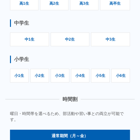
高1生
高2生
高3生
高卒生
中学生
中1生
中2生
中3生
小学生
小1生
小2生
小3生
小4生
小5生
小6生
時間割
曜日・時間帯を選べるため、部活動や習い事との両立が可能で
す。
通常期間（月～金）