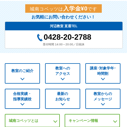
入学金¥0
城南コベッツは
です
お気軽にお問い合わせください！
河辺教室 直通TEL
0428-20-2788
受付時間 14:00～20:00／日祝休
教室への
講座･対象学年･
教室のご紹介
アクセス
時間割
合格実績・
最新の
教室からの
指導実績校
お知らせ
メッセージ
城南コベッツとは
キャンペーン情報