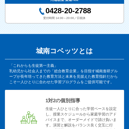
0428-20-2788
受付時間 14:00～20:00／日祝休
城南コベッツとは
「これからも生徒第一主義」
乳幼児から社会人までの「総合教育企業」を目指す城南進研グル
ープが長年培ってきた教育方法と未来を見据えた教育指針だから
こそ一人ひとりに合わせた学習プログラムをご提供可能です。
1対2の個別指導
生徒一人ひとりに合った学習ペースを設定
し、授業スケジュールから家庭学習のアド
バイスまで、オーダーメイドで請け負いま
す。演習と解説をバランス良く交互に行