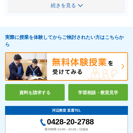
・東大和高校
・新町中学校
・第一中学校
・小平南高校
続きを見る
続きを見る
・駿河台大学
・拓殖大学第一高等学校
・東海大菅生高校
・東京家政大学
・杉並総合高校
・第二中学校
・第三中学校
・上水高校
・桜美林大学
・武蔵野大学高等学校
・専修大学付属北上高校
・東京医療保健大学
・青梅総合高校
・第六中学校
・第七中学校
・福生高校
・成蹊高校
・啓明学園高校
指導実績校
・富士森高校
・西中学校
・武蔵村山高校
・八王子実践高校
・昭和第一高校
実際に授業を体験してからご検討されたい方はこちらか
・片倉高校
飯能市
・拝島高校
ら
・帝京八王子高校
・立川女子高校
小学校
・羽村高校
・金子中学校
・関東学院高校
・東野高校
[私立]
羽村市
青梅市立
・日体桜華高校
・東海大菅生高校
・若草小学校
・羽村ニ中学校
・拓殖第一高校
・東京純心女子高校
・霞台小学校
・吹上小学校
・八王子実践高校
・啓明学園高校
・河辺小学校
・第三小学校
続きを見る
資料を請求する
学習相談・教室見学
・昭和第一学園高校
・帝京八王子高校
・第四小学校
・聖望学園高校
・八王子学園八王子高校
河辺教室 直通TEL
0428-20-2788
受付時間 14:00～20:00／日祝休