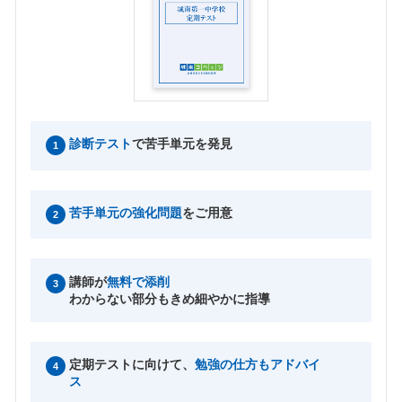
診断テスト
で苦手単元を発見
1
苦手単元の強化問題
をご用意
2
講師が
無料で添削
3
わからない部分もきめ細やかに指導
定期テストに向けて、
勉強の仕方もアドバイ
4
ス