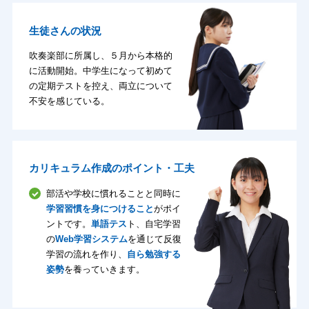
生徒さんの状況
吹奏楽部に所属し、５月から本格的
に活動開始。中学生になって初めて
の定期テストを控え、両立について
不安を感じている。
カリキュラム作成のポイント・工夫
部活や学校に慣れることと同時に
学習習慣を身につけること
がポイ
ントです。
単語テス
ト、自宅学習
の
Web学習システム
を通じて反復
学習の流れを作り、
自ら勉強する
姿勢
を養っていきます。