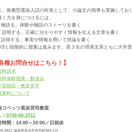
に、推薦型選抜入試の対策として、小論文の指導も実施してお
く力を身につけるには、
「物語る」体験や物語のストーリを書く
「説明する」正確に分かりやすく情報を伝える文章を書く
「説得する」事実や情報を用いて持論を書く
②➂と段階的に授業は進みます。高３生の理系文系ともに大学
各種お問合せはこちら！】
資料請求
無料体験授業・勉強会
学習相談・教室見学
授業料について
南コベッツ長浜宮司教室
L：
0749-68-2511
時間：14:00～20:00／日祝休
26-0831 滋賀県長浜市宮司町965-22)