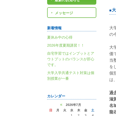
最新のお知らせ
大
メッセージ
大
新着情報
の
夏休み中の心得
2026年度夏期講習！！
大
自宅学習ではインプットとア
価
ウトプットのバランスが肝心
当
です。
を
大学入学共通テスト対策は個
個
別授業が一番
は
過
カレンダー
滋
«
2026年7月
名
日
月
火
水
木
金
土
龍
1
2
3
4