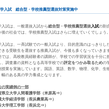
学入試 総合型・学校推薦型選抜対策実施中
学入試は、一般選抜入試から
総合型・学校推薦型選抜
入試
の割
今後の社会では、学校推薦型入試はさらに増えていくでしょう
学入試は、一斉試験での一般入試より、目的意識のはっきりし
できる受験生を選抜する推薦入試が、今後も多くなっていきま
塾では、高校教員経験者の講師が、学校での学習状況を十分に
し、調査書の資料となる高等学校での
評定をつかみ取るため
の
別授業を実施しています。国語、英語、数学、物理、化学、生
、幅のある真の学力養成となります。
去の実績例の一部
賀県立大学人間看護学部（米原高⇒）
城大学経済学部（長浜農業高⇒）
谷大学理工学部（長浜北⇒）