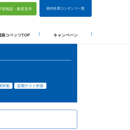
校内生用コンテンツ一覧
学習相談・
教室見学
城南コベッツTOP
キャンペーン
験対策
定期テスト対策