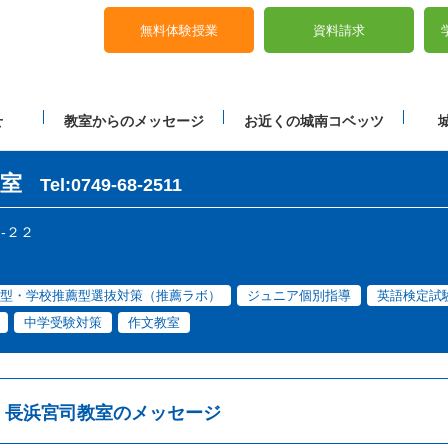
無料体験授業
資料請求
せ
教室からのメッセージ
お近くの城南コベッツ
室
Tel:0749-68-2511
５-２２
型・学校推薦型選抜対策（推薦ラボ）
ジュニア個別指導
英語検定試
中学受験対策
作文教室
長浜宮司教室のメッセージ