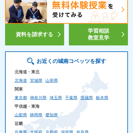
学習相談
資料を請求する
教室見学
お近くの城南コベッツを探す
北海道・東北
北海道
宮城県
山形県
関東
東京都
神奈川県
埼玉県
千葉県
茨城県
栃木県
甲信越・東海
山梨県
静岡県
愛知県
近畿
兵庫県
大阪府
京都府
滋賀県
奈良県