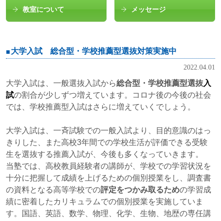
教室について
メッセージ
大学入試 総合型・学校推薦型選抜対策実施中
2022.04.01
大学入試は、一般選抜入試から
総合型・学校推薦型選抜
入
試
の割合が少しずつ増えています。コロナ後の今後の社会
では、学校推薦型入試はさらに増えていくでしょう。
大学入試は、一斉試験での一般入試より、目的意識のはっ
きりした、また高校3年間での学校生活が評価できる受験
生を選抜する推薦入試が、今後も多くなっていきます。
当塾では、高校教員経験者の講師が、学校での学習状況を
十分に把握して成績を上げるための個別授業をし、調査書
の資料となる高等学校での
評定をつかみ取るため
の学習成
績に密着したカリキュラムでの個別授業を実施していま
す。国語、英語、数学、物理、化学、生物、地歴の専任講