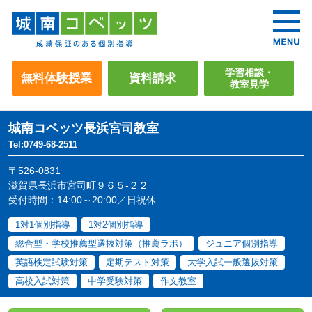
学習相談・
無料体験授業
資料請求
教室見学
城南コベッツ
長浜宮司教室
Tel:0749-68-2511
〒526-0831
滋賀県長浜市宮司町９６５-２２
受付時間：14:00～20:00／日祝休
1対1個別指導
1対2個別指導
総合型・学校推薦型選抜対策（推薦ラボ）
ジュニア個別指導
英語検定試験対策
定期テスト対策
大学入試一般選抜対策
高校入試対策
中学受験対策
作文教室