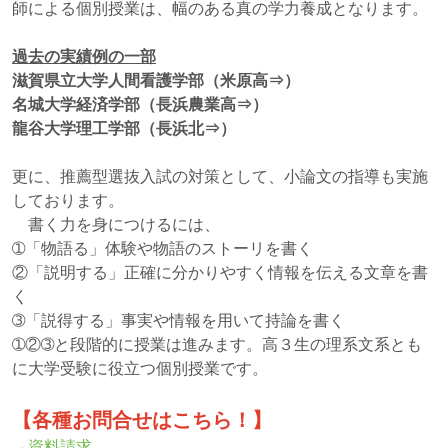
師による個別授業は、幅のある真の学力養成となります。
過去の実績例の一部
滋賀県立大学人間看護学部（米原高⇒）
名城大学経済学部（長浜農業高⇒）
龍谷大学理工学部（長浜北⇒）
更に、推薦型選抜入試の対策として、小論文の指導も実施
しております。
書く力を身につけるには、
➀「物語る」体験や物語のストーリを書く
②「説明する」正確に分かりやすく情報を伝える文章を書
く
➂「説得する」事実や情報を用いて持論を書く
➀②➂と段階的に授業は進みます。高３生の理系文系とも
に大学受験に役立つ個別授業です。
【各種お問合せはこちら！】
→
資料請求