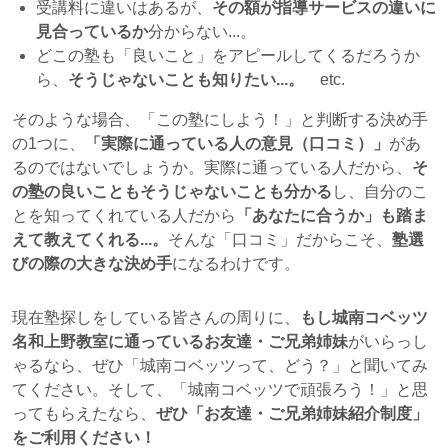
受講料に違いはあるが、
その額が指導サービスの違いに
見合っているか
分からない...。
どこの塾も「良いこと」をアピールしてくるだろうか
ら、
そうじゃないことも知りたい...。
etc.
そのような場合、「この塾にしよう！」と判断する決め手
の1つに、
「実際に通っている人の意見（口コミ）」
があ
るのではないでしょうか。実際に通っている人だから、
そ
の塾の良いこともそうじゃないことも分かる
し、自分のこ
とを知ってくれている人だから
「あなたに合うか」も踏ま
えて教えてくれる...。
そんな「口コミ」だからこそ、
塾選
びの際の大きな決め手
になるわけです。
現在塾探しをしている皆さんの周りに、
もし城南コベッツ
名和上野教室に通っているお友達・ご兄弟姉妹
がいらっし
ゃるなら、ぜひ「城南コベッツって、どう？」と聞いてみ
てください。そして、「城南コベッツで頑張ろう！」と思
ってもらえたなら、
ぜひ「お友達・ご兄弟姉妹紹介制度」
をご利用ください！