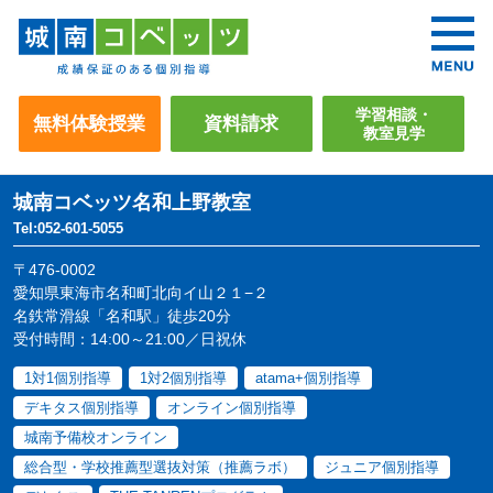
学習相談・
無料体験授業
資料請求
教室見学
城南コベッツ
名和上野教室
Tel:052-601-5055
〒476-0002
愛知県東海市名和町北向イ山２１−２
名鉄常滑線「名和駅」徒歩20分
受付時間：14:00～21:00／日祝休
1対1個別指導
1対2個別指導
atama+個別指導
デキタス個別指導
オンライン個別指導
城南予備校オンライン
総合型・学校推薦型選抜対策（推薦ラボ）
ジュニア個別指導