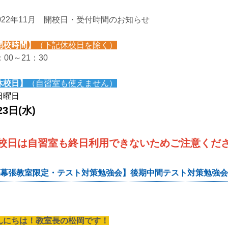
2022年11月 開校日・受付時間のお知らせ
開校時間】
（下記休校日を除く）
：00～21：30
休校日】
（自習室も使えません）
日曜日
23日(水)
校日は自習室も終日利用できないためご注意くだ
幕張教室限定・テスト対策勉強会】後期中間テスト対策勉強会開催！
んにちは！教室長の松岡です！