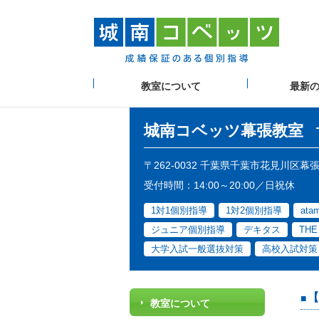
教室について
最新
城南コベッツ
幕張教室
〒262-0032 千葉県千葉市花見川区幕
受付時間：14:00～20:00／日祝休
1対1個別指導
1対2個別指導
at
ジュニア個別指導
デキタス
TH
大学入試一般選抜対策
高校入試対策
【
教室について