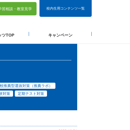
校内生用コンテンツ一覧
学習相談・
教室見学
ツTOP
キャンペーン
校推薦型選抜対策（推薦ラボ）
験対策
定期テスト対策