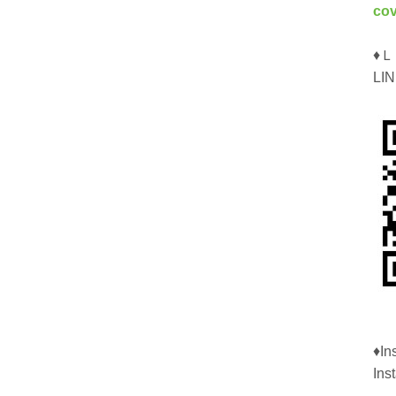
co
♦
LI
♦I
In