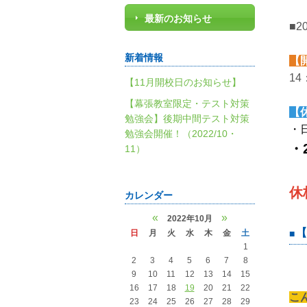
最新のお知らせ
■
新着情報
【
14
【11月開校日のお知らせ】
【幕張教室限定・テスト対策
【
勉強会】後期中間テスト対策
・
勉強会開催！（2022/10・
・
11）
休
カレンダー
«
»
2022年10月
【
日
月
火
水
木
金
土
1
2
3
4
5
6
7
8
9
10
11
12
13
14
15
16
17
18
19
20
21
22
こ
23
24
25
26
27
28
29