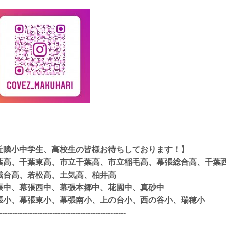
近隣小中学生、高校生の皆様お待ちしております！】
葉高、千葉東高、市立千葉高、市立稲毛高、幕張総合高、千葉
城台高、若松高、土気高、柏井高
張中、幕張西中、幕張本郷中、花園中、真砂中
張小、幕張東小、幕張南小、上の台小、西の谷小、瑞穂小
--------------------------------------------------