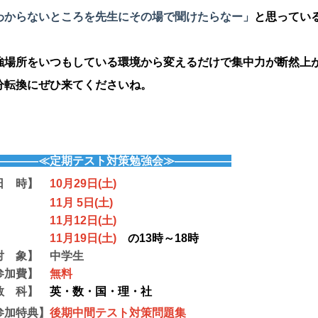
わからないところを先生にその場で聞けたらなー」
と思ってい
強場所をいつもしている環境から変えるだけで集中力が断然上
分転換にぜひ来てくださいね。
――――≪定期テスト対策勉強会≫―――――
日 時】
10月29日(土)
1月 5日(土)
1月12日(土)
1月19日(土)
の13時～18時
対 象】 中学生
参加費】
無料
教 科】
英・数・国・理・社
参加特典】
後期中間テスト対策問題集