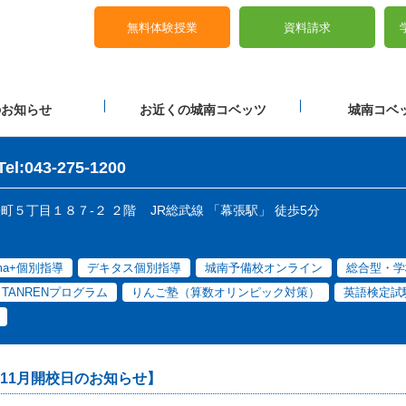
無料体験授業
資料請求
のお知らせ
お近くの城南コベッツ
城南コベッ
Tel:043-275-1200
張町５丁目１８７-２ ２階
JR総武線 「幕張駅」 徒歩5分
ama+個別指導
デキタス個別指導
城南予備校オンライン
総合型・学
E TANRENプログラム
りんご塾（算数オリンピック対策）
英語検定試
11月開校日のお知らせ】