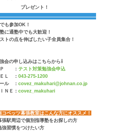
プレゼント！
―――
――
―――――
―――――――
――
――
誰でも参加OK！
他塾に通塾中でも大歓迎！
テストの点を伸ばしたい子全員集合！
勉強会の申し込みはこちらから⇩
ＨＰ ：
テスト対策勉強会申込
ＴＥＬ
：
043-275-1200
メール ：
covez_makuhari@johnan.co.jp
ＬＩＮＥ：
covez_makuhari
南コベッツ幕張教室はこんな方にオススメ！
幕張駅周辺で個別指導塾をお探しの方
勉強習慣をつけたい方