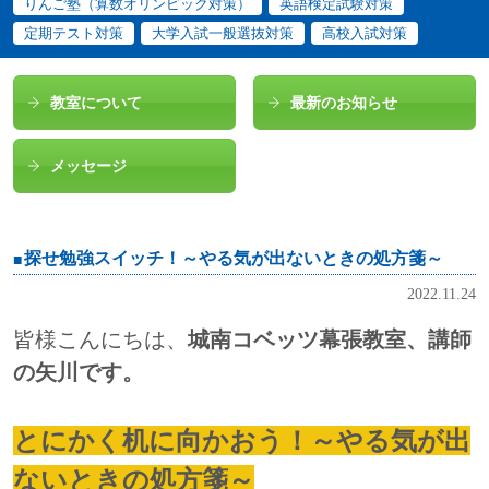
りんご塾（算数オリンピック対策）
英語検定試験対策
定期テスト対策
大学入試一般選抜対策
高校入試対策
教室について
最新のお知らせ
メッセージ
探せ勉強スイッチ！～やる気が出ないときの処方箋～
2022.11.24
皆様こんにちは、
城南コベッツ幕張教室、講師
の矢川です。
とにかく机に向かおう！～やる気が出
ないときの処方箋～