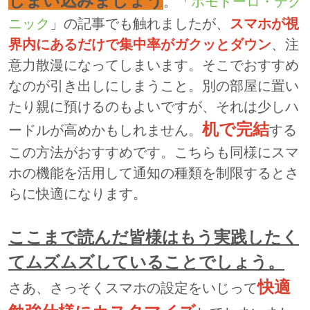
しまい込みましょう
。「
ポモドーロ・テク
ニック
」の記事でも触れましたが、
スマホが視
界内にあるだけで集中率がガクッとダウン
、注
意力散漫になってしまいます。そこでおすすめ
なのが引き出しにしまうこと。別の部屋に置い
たり親に預けるのもよいですが、それは少しハ
机で完結
ードルが高めかもしれません。
する
この方法がおすすめです。こちらも同様にスマ
ホの機能を活用して通知の種類を制限するとさ
らに快適になります。
ここまで読んだ皆様はもう実践したく
てムズムズしていることでしょう。
快適
さあ、さっそくスマホの設定をいじって