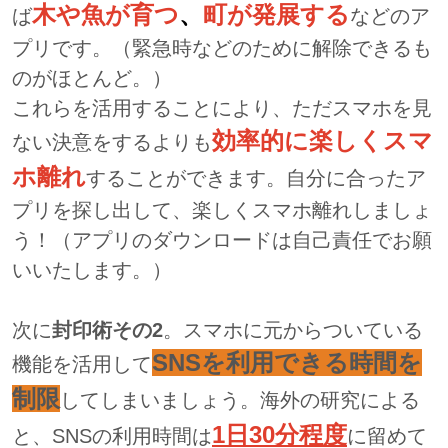
木や魚が育つ
、
町が発展する
ば
などのア
プリです。（緊急時などのために解除できるも
のがほとんど。）
これらを活用することにより、ただスマホを見
効率的に楽しくスマ
ない決意をするよりも
ホ離れ
することができます。自分に合ったア
プリを探し出して、楽しくスマホ離れしましょ
う！（アプリのダウンロードは自己責任でお願
いいたします。）
次に
封印術その2
。スマホに元からついている
SNSを利用できる時間を
機能を活用して
制限
してしまいましょう。海外の研究による
1日30分程度
と、SNSの利用時間は
に留めて