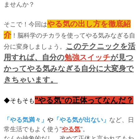
ませんか？
やる気の出し方を徹底紹
そこで！今回は
介
！脳科学のチカラを使ってやる気みなぎる自
このテクニックを活
分に変身しましょう。
用すれば、自分の
勉強スイッチ
が見つ
かってやる気みなぎる自分に大変身で
きちゃいます。
"やる気"の正体ってなんだ？
◆そもそも
「やる気満々」
や
「やる気が出ない」
など、日
常生活でもよく使う"
やる気
"。
なんか抽象的だし、改めて正体と言われてもわ