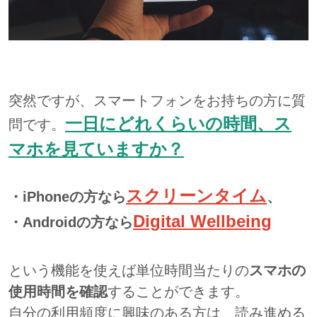
突然ですが、スマートフォンをお持ちの方に質
一日にどれくらいの時間、ス
問です。
マホを見ていますか？
スクリーンタイム
・iPhoneの方なら
、
D
igital Wellbeing
・Androidの方なら
という機能を使えば単位時間当たりの
スマホの
使用時間を確認
することができます。
自分の利用頻度に興味のある方は、読み進める