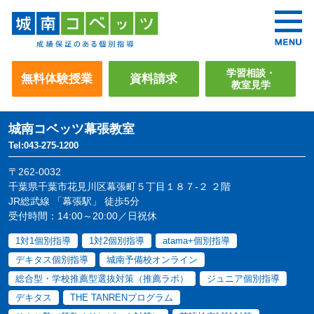
学習相談・
無料体験授業
資料請求
教室見学
城南コベッツ
幕張教室
Tel:043-275-1200
〒262-0032
千葉県千葉市花見川区幕張町５丁目１８７-２ ２階
JR総武線 「幕張駅」 徒歩5分
受付時間：14:00～20:00／日祝休
1対1個別指導
1対2個別指導
atama+個別指導
デキタス個別指導
城南予備校オンライン
総合型・学校推薦型選抜対策（推薦ラボ）
ジュニア個別指導
デキタス
THE TANRENプログラム