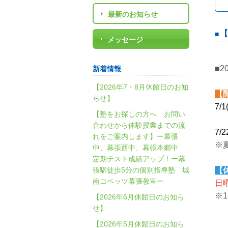
最新のお知らせ
【
メッセージ
■
新着情報
【2026年7・8月休館日のお知
【
らせ】
7/
【塾をお探しの方へ お問い
合わせから体験授業までの流
7/
れをご案内します】ー幕張
※夏
中、幕張西中、幕張本郷中
定期テスト成績アップ！ー幕
張駅徒歩5分の個別指導塾 城
【
南コベッツ幕張教室ー
日
※
【2026年6月休館日のお知ら
せ】
【2026年5月休館日のお知ら