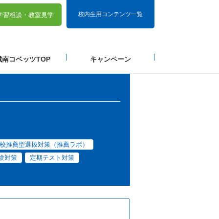
校内生用コンテンツ一覧
学習相談・
教室見学
城南コベッツTOP
キャンペーン
校推薦型選抜対策（推薦ラボ）
験対策
定期テスト対策