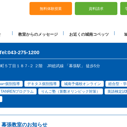
無料体験授業
資料請求
せ
教室からのメッセージ
お近くの城南コベッツ
Tel:043-275-1200
張町５丁目１８７-２ ２階
JR総武線 「幕張駅」 徒歩5分
ama+個別指導
デキタス個別指導
城南予備校オンライン
総合型・学
E TANRENプログラム
りんご塾（算数オリンピック対策）
英語検定試
幕張教室のお知らせ