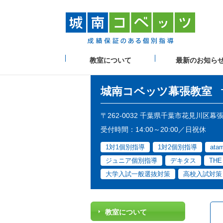
教室について
最新のお知ら
城南コベッツ
幕張教室
〒262-0032 千葉県千葉市花見川区幕
受付時間：14:00～20:00／日祝休
1対1個別指導
1対2個別指導
at
ジュニア個別指導
デキタス
TH
大学入試一般選抜対策
高校入試対策
教室について