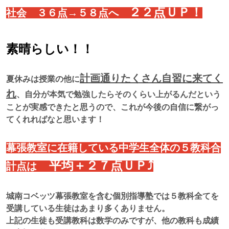
２２点ＵＰ！
社会 ３６点→５８点へ
素晴らしい！！
計画通りたくさん自習に来てく
夏休みは授業の他に
れ
、自分が本気で勉強したらそのくらい上がるんだという
ことが実感できたと思うので、これが今後の自信に繋がっ
てくれればなと思います！
幕張教室に在籍している
中学生全体の５教科合
平均＋２７点ＵＰ⤴
計点は
城南コベッツ幕張教室を含む個別指導塾では５教科全てを
受講している生徒はあまり多くありません。
上記の生徒も受講教科は数学のみですが、他の教科も成績