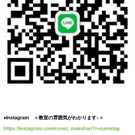
♦Instagram ＜教室の雰囲気がわかります♪＞
https://instagram.com/covez_makuhari?r=nametag