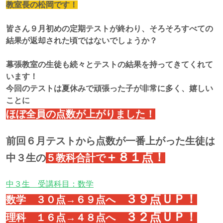
教室長の松岡です！
皆さん９月初めの定期テストが終わり、そろそろすべての
結果が返却された頃ではないでしょうか？
幕張教室の生徒も続々とテストの結果を持ってきてくれて
います！
今回のテストは夏休みで頑張った子が非常に多く、嬉しい
ことに
ほぼ全員の点数が上がりました！
前回６月テストから点数が一番上がった生徒は
＋８１点！
中３生の
５教科合計で
中３生 受講科目：数学
３９点ＵＰ！
数学 ３０点→６９点へ
３２点ＵＰ！
理科 １６点→４８点へ