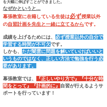
を大幅に伸ばすことができました。
なぜかというと...
必ず
幕張教室に在籍している生徒は
授業以外
の
自習計画を先生と一緒に立てる
から
です。
成績を上げるためには、
必ず授業以外の自分で
学習する時間が不可欠
です。
しかも、
ただ闇雲に問題を解いていけばいいと
いうものではなく、正しい方法で勉強を行う必
要があります。
幕張教室では、
『正しいやり方で』『十分な時
間をとって』『計画的に』
自習が行えるようサ
ポートを行っています！