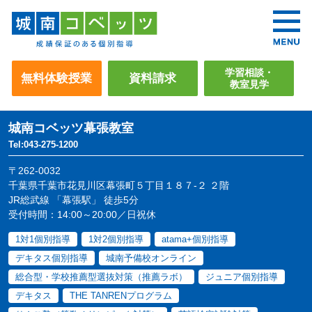
学習相談・
無料体験授業
資料請求
教室見学
城南コベッツ
幕張教室
Tel:043-275-1200
〒262-0032
千葉県千葉市花見川区幕張町５丁目１８７-２ ２階
JR総武線 「幕張駅」 徒歩5分
受付時間：14:00～20:00／日祝休
1対1個別指導
1対2個別指導
atama+個別指導
デキタス個別指導
城南予備校オンライン
総合型・学校推薦型選抜対策（推薦ラボ）
ジュニア個別指導
デキタス
THE TANRENプログラム