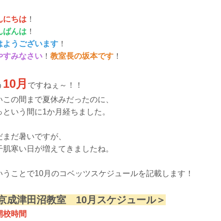
んにちは
！
んばんは
！
はようございます
！
やすみなさい
！
教室長の坂本です
！
10月
う
ですねぇ～！！
いこの間まで夏休みだったのに、
っという間に1か月経ちました。
だまだ暑いですが、
干肌寒い日が増えてきましたね。
いうことで10月のコベッツスケジュールを記載します！
京成津田沼教室 10月スケジュール＞
開校時間