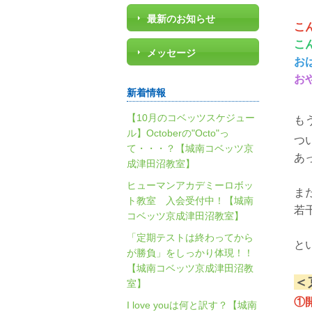
最新のお知らせ
こ
こ
メッセージ
お
お
新着情報
【10月のコベッツスケジュー
も
ル】Octoberの"Octo"っ
つ
て・・・？【城南コベッツ京
あ
成津田沼教室】
ヒューマンアカデミーロボッ
ま
ト教室 入会受付中！【城南
若
コベッツ京成津田沼教室】
「定期テストは終わってから
と
が勝負」をしっかり体現！！
【城南コベッツ京成津田沼教
＜
室】
①
I love youは何と訳す？【城南