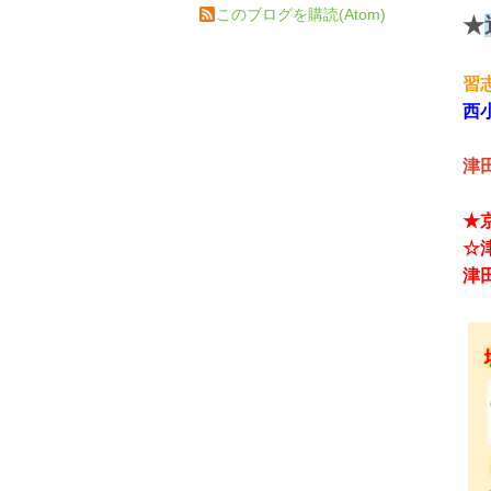
このブログを購読(Atom)
★
習
西
津
★
☆
津