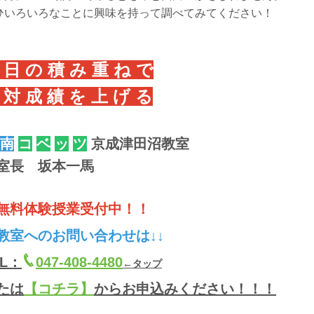
ひいろいろなことに興味を持って調べてみてください！
 日 の 積 み 重 ね で
 対 成 績 を 上 げ る
南
コ
ベ
ッ
ツ
京成津田沼教室
室長 坂本一馬
無料体験授業受付中！！
教室へのお問い合わせは↓↓
EL：
047-408-4480
←タップ
たは
【コチラ】
からお申込みください！！！