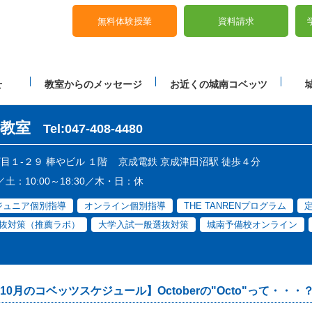
無料体験授業
資料請求
せ
教室からのメッセージ
お近くの城南コベッツ
教室
Tel:047-408-4480
丁目１-２９ 棒やビル １階
京成電鉄 京成津田沼駅 徒歩４分
／土：10:00～18:30／木・日：休
ジュニア個別指導
オンライン個別指導
THE TANRENプログラム
抜対策（推薦ラボ）
大学入試一般選抜対策
城南予備校オンライン
10月のコベッツスケジュール】Octoberの"Octo"って・