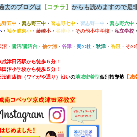
過去のブログは
【コチラ】
からも読めますので是非読
志野五中
・
習志野三中
・
習志野七中
・
習志野一中
・
習志野六中
小
・
袖ケ浦東小
・
藤崎小
・
谷津小
・
その他小中学校
・
私立学校
田沼
・
鷺沼/鷺沼台
・
袖ケ浦
・
谷津
・
奏の杜
・
秋津
・
香澄
・
その
京成津田沼駅から徒歩５分！
津田沼小学校から徒歩５分！
田沼商店街（ワイがや通り）沿い
の
地域密着型
個別指導塾
【城