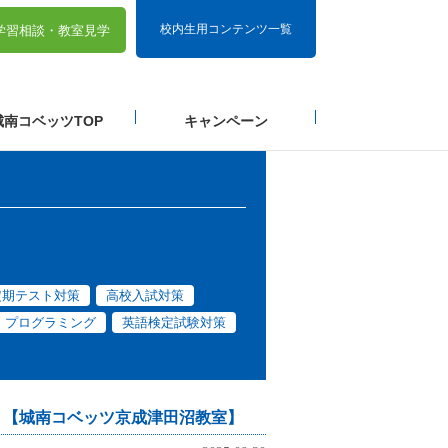
校内生用コンテンツ一覧
学習相談・
教室見学
城南コベッツTOP
キャンペーン
定期テスト対策
高校入試対策
プログラミング
英語検定試験対策
・・？【城南コベッツ京成津田沼教室】