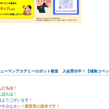
ミナール 公文 くもん 小島進学セミナー 家庭教師のトライ 個別教室のトライ トライプラス 思学舎 勉強クラブ 英
 思学舎 東葛進学プラザ プラザ個別指導学院 スクールIE 武田塾 ビザビ 東進ハイスクール 東進衛星
ューマンアカデミーロボット教室 入会受付中！【城南コベッ
んにちは
！
んばんは
！
はようございます
！
やすみなさい
！
教室長の坂本です
！