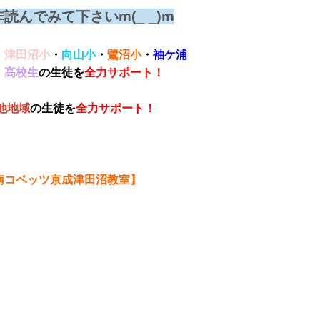
んでみて下さいm(_ _)m
・
津田沼
小
・
向山小
・
鷺沼小
・
袖ケ浦
・
高校生
の生徒を
全力サポート！
他地域
の生徒を
全力サポート！
南コベッツ京成津田沼教室】