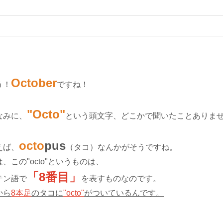
October
う！
ですね！
"Octo"
なみに、
という頭文字、どこかで聞いたことありま
octo
pus
えば、
（タコ）なんかがそうですね。
、この"octo"というものは、
「8番目」
テン語で
を表すものなのです。
から
8本足
のタコに
"octo"
がついているんです。