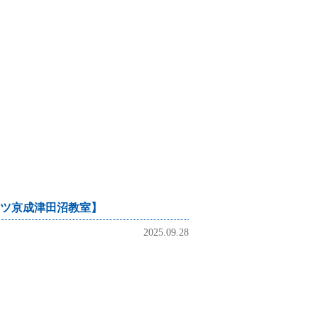
才個別学院 明光義塾 五十鈴学習会 ITTO 市進 個太郎塾 森塾
ツ京成津田沼教室】
2025.09.28