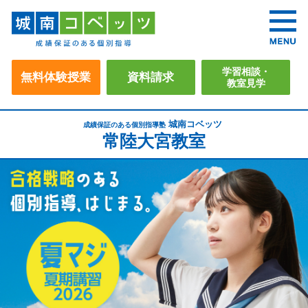
学習相談・
無料体験授業
資料請求
教室見学
城南コベッツ
成績保証のある個別指導塾
常陸大宮教室