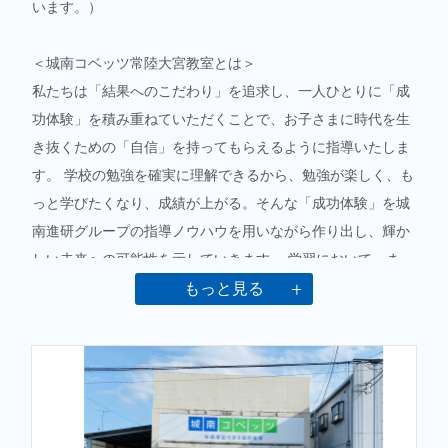
います。）
＜城南コベッツ常陸大宮教室とは＞
私たちは「結果へのこだわり」を追求し、一人ひとりに「成
功体験」を積み重ねていただくことで、お子さまに時代を生
き抜くための「自信」を持ってもらえるように指導いたしま
す。 学校の勉強を確実に理解できるから、勉強が楽しく、も
っと学びたくなり、成績が上がる。そんな「成功体験」を城
南進研グループの指導ノウハウを用いながら作り出し、輝か
しい未来への可能性を示していきます。 学習において、ま
た、進路についてお悩みのことがありましたら、私たち城南
もっと見る
コベッツへお気軽にご相談ください。
＜感染症対策につきまして＞
生徒の皆様に安心してご通塾いただけるよう、感染症拡大防
止対応を徹底した上で、対面を含めた指導を行っておりま