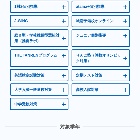
1対2個別指導
atama+個別指導
J-WING
城南予備校オンライン
総合型・学校推薦型選抜対
ジュニア個別指導
策（推薦ラボ）
THE TANRENプログラム
りんご塾（算数オリンピッ
ク対策）
英語検定試験対策
定期テスト対策
大学入試一般選抜対策
高校入試対策
中学受験対策
対象学年