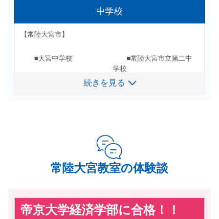
■茨城県立医療大学
■山梨県立大学
高等学校
中学校
■佐和高校
■勝田工業高校
■水戸工業高校
■太田西山高校
【公立】
【常陸大宮市】
【私立】
■水戸農業高校
■水戸第一高校
■大宮中学校
■常陸大宮市立第二中
■水戸第二高校
■早稲田大学
■日本大学
〖私立〗
学校
■水戸第三高校
■緑岡高校
■獨協大学
■専修大学
続きを見る
続きを見る
■明峰中学校
■山方中学校
■水戸桜ノ牧高校
■太田第一高校
■水城高校
■常磐大学高校
■国際医療福祉大学
■茨城キリスト教学園大学
■水戸商業高校
■那珂高校
■水戸啓明高校
■水戸葵陵高校
■常磐大学
■つくば国際大学
【城里町】
■太田西山高校
■勝田工業高校
合格実績校
■駒澤大学
■大東文化大学
■水戸啓明高校
■順天堂大学
■城西大学
〖国立〗
■桂中学校
中学受験
■亜細亜大学
■大妻大学
【私立】
■茨城工業高等専門学
常陸大宮教室の体験談
【那珂市】
■日本体育大学
校
【茨城県】
■茨城高校
■水城高校
■瓜連中学校
【福島県】
【公立】
■茨城キリスト教学園高校
■水戸啓明高校
【専門】
帝京大学経済学部に合格！！
【水戸市】
■水戸葵陵高校
■常磐大学高校