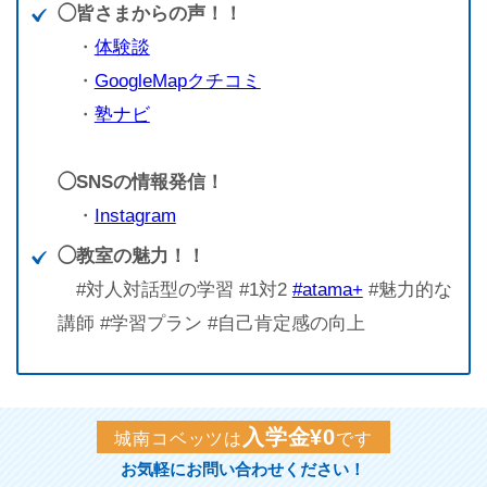
◯皆さまからの声！！
・
体験談
・
GoogleMapクチコミ
・
塾ナビ
◯SNSの情報発信！
・
Instagram
◯教室の魅力！！
#対人対話型の学習 #1対2
#atama+
#魅力的な
講師 #学習プラン #自己肯定感の向上
入学金¥0
城南コベッツは
です
お気軽にお問い合わせください！