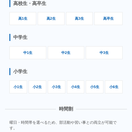
高校生・高卒生
高1生
高2生
高3生
高卒生
中学生
中1生
中2生
中3生
小学生
小1生
小2生
小3生
小4生
小5生
小6生
時間割
曜日・時間帯を選べるため、部活動や習い事との両立が可能で
す。