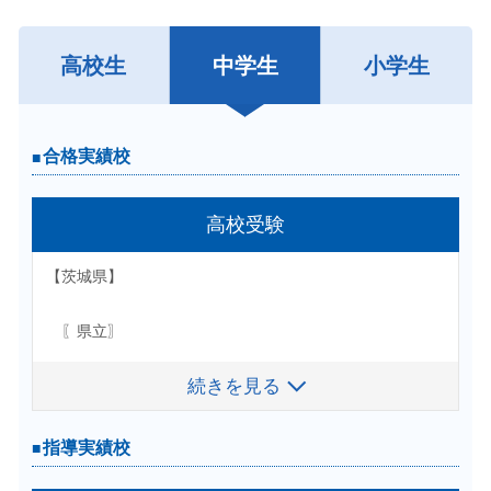
高校生
中学生
小学生
合格実績校
合格実績校
高校受験
大学受験
【国立】
【茨城県】
■茨城大学
〖県立〗
■福島大学
■秋田大学
続きを見る
続きを見る
■水戸第一高校
■水戸第二高校
■水戸第三高校
■緑岡高校
【公立】
指導実績校
指導実績校
■水戸桜ノ牧高校
■水戸商業高校
■太田第一高校
■那珂高校