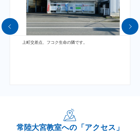
す。
◯飛沫対策
・授業ブースにアクリル板設置
・マスク着用の義務
上町交差点、フコク生命の隣です。
◯感染対策
・えこるQOL機による殺菌
・消毒液による消毒の徹底
・入出時における検温
◯換気対策
・空気洗浄機による換気
・みんなエアーによる二酸化炭素濃度の検知
常陸大宮教室への「アクセス」