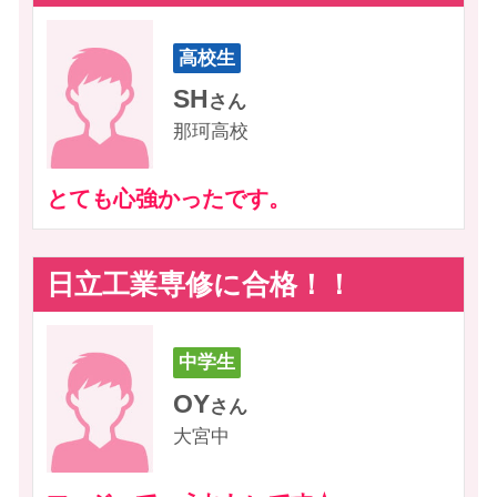
〖県立〗
続きを見る
■勝田中等教育学校
■太田第一高等学校附属中
■成田航空ビジネス専門学
学校
校
■水戸英宏中学校
■茨城中学校
高校生
■あさか開成
中学生
中学生
中学生
小学生
指導実績校
■茨城大学附属中学校
■智学館中等教育学校
【私立】
SH
1001km
MA
KH
TH
さん
高卒生
高校生
高校生
さん
さん
さん
さん
【東京都】
那珂高校
明峰中
山方中学校
大宮中学校
大宮小
TM
OW
OM
小学校
■茨城中学校
■水戸英宏中学校
さん
さん
さん
【常陸太田市】
〖都立〗
水戸平成学園高校
水城高校
那珂高校
■茨城キリスト教学園中学
とても心強かったです。
【常陸大宮市】
ずっと行きたかった第一志望に合格！
気合い。
城南コベッツに入ってよかったです！
塾が楽しい！成績、自己肯定感がUP！
校
■金砂郷中学校
■高等工科学校
みんなでつかんだ合格！！
人生は一度しかない！私が決めた、大学受
塾で駆け抜けた9年間。見事、第一志望に
【愛媛県】
■大賀小
■大宮小
【大子町】
験！
合格！
日立工業専修に合格！！
■大宮西小
■御前山小
【公立】
続きを見る
■大子町立南中学校
■村田小
■大宮北小
■松山西中学校
中学生
【常陸太田市】
OY
さん
【私立】
大宮中
■金砂郷小
■私立済美平成中学校
【水戸市】