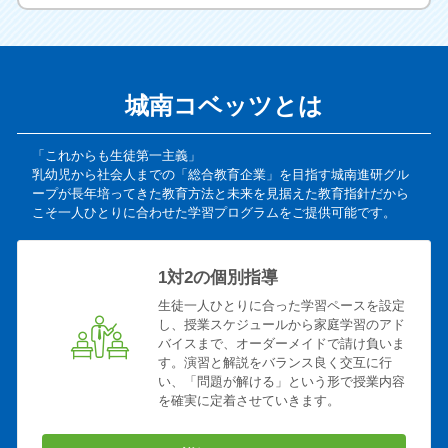
東京都市大 理工 電気電子
東京都市大 理工 エネルギ
ー
東京都市大 理工 自然科学
東京都市大 社会メディア
城南コベッツとは
東海大 文 心理・社会
東海大 工 精密工
東海大 理 情報数理
東海大 経済
「これからも生徒第一主義」
日本工大 工 建築
静岡大 教育
乳幼児から社会人までの「総合教育企業」を目指す城南進研グル
ープが長年培ってきた教育方法と未来を見据えた教育指針だから
北里大 海洋生命
北里大 理 物理
こそ一人ひとりに合わせた学習プログラムをご提供可能です。
杏林大 保健医療
東京経済大 経済
昭和女子大 人間社会
昭和女子大 人間文化 歴史
1対2の個別指導
昭和女子大 人間文化 日本
麻布大 生命環境 食品
生徒一人ひとりに合った学習ペースを設定
語
し、授業スケジュールから家庭学習のアド
バイスまで、オーダーメイドで請け負いま
玉川大 文 人間
玉川大 観光
す。演習と解説をバランス良く交互に行
玉川大 工 情報通信
玉川大 芸術ビジュアルアー
い、「問題が解ける」という形で授業内容
ツ
を確実に定着させていきます。
玉川大 芸術パフォーミング
帝京大 医療技術放射線