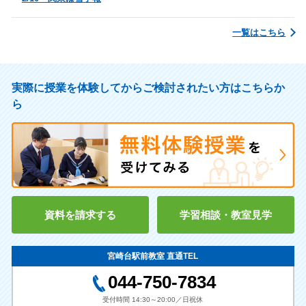
國學院大 人間開発
國學院大 経済
國學院大 文 哲学
日本大 商 経営
一覧はこちら
日本大学 薬学
日本大 工 生命応用化学
日本大 経済 経済
日本大 経済 産業経営
実際に授業を体験してからご検討されたい方はこちらか
日本大学 理工 建築
日本大 工
ら
日本大学 獣医学部
日本大 法 法律
日本大 文理 史学
日本大 生産工 数理情報
日本大 歯学
日本大 理工 システム工
日本大 芸術 N映画
日本大 生物資源 食品
東洋大 文 教育
東洋大 経済 総合政策
専修大 経済
駒澤大 経済 経済
資料を請求する
学習相談・教室見学
駒澤大 経済 商
駒澤大 文 英米文
駒澤大 経済 現代応用経済
東京都市大 知識工 情報通
宮崎台駅前教室 直通TEL
信
044-750-7834
東京都市大 情報工 情報通
東京都市大 知識工 情報通
受付時間 14:30～20:00／日祝休
信
信