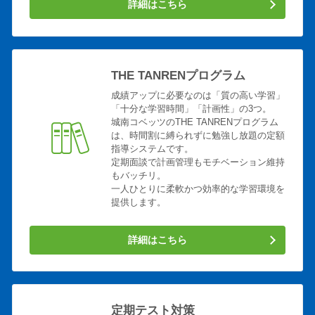
詳細はこちら
帝京大 教育 初等教育
東海大 政治経済
東海大 文 文明
東京工科大 医療保険臨床工
東京工科大 応用生物
東京農大 地域環境造園科学
東京農大 国際食料
東京農大 応用生物 栄養食
THE TANRENプログラム
品
成績アップに必要なのは「質の高い学習」
東京農大 生物産業 生物生
東京農大 応用生物 バイオ
「十分な学習時間」「計画性」の3つ。
城南コベッツのTHE TANRENプログラム
産
は、時間割に縛られずに勉強し放題の定額
神奈川工科大 機械工
東京工芸大 コンピューター
指導システムです。
定期面談で計画管理もモチベーション維持
東洋英和女子大 人間科学
東洋英和女子大 国際社会２
もバッチリ。
東洋英和女子大 国際社会３
東洋英和女子大 人間科学保
一人ひとりに柔軟かつ効率的な学習環境を
育
提供します。
帝京科学大 医療科学看護
文京大 人間科学
詳細はこちら
文京大 情報 情報システム
千葉工大 工 生命環境科学
大妻女子大 家政 被服
大妻女子大 比較文化
大妻女子大 家政 ライフデ
大妻女子大 文 日本文
ザ
定期テスト対策