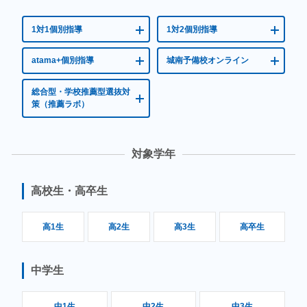
1対1個別指導
1対2個別指導
atama+個別指導
城南予備校オンライン
総合型・学校推薦型選抜対
策（推薦ラボ）
対象学年
高校生・高卒生
高1生
高2生
高3生
高卒生
中学生
中1生
中2生
中3生