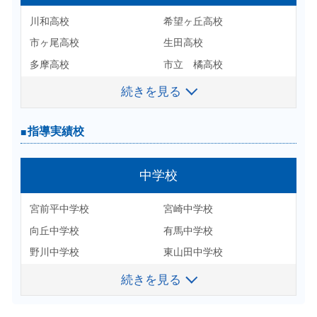
東京工業大学
川和高校
希望ヶ丘高校
北海道大学 医学部 医
北海道大学 医学部 保健
市ヶ尾高校
生田高校
横浜国立大 都市科 都市社
会
多摩高校
市立 橘高校
横浜市立大 国際総合 理学
東京海洋大 海洋科学 食品
神奈川総合高校
新城高校
続きを見る
続きを見る
系
元石川高校
荏田高校
信州大学 教育
慶応大 総合政策
住吉高校
百合丘高校
指導実績校
指導実績校
慶応大 文
慶応大 経済
中央大学横浜高校
橘学苑高校
慶応大 理工
早稲田大 先進理工 物理
桐朋高校
駒場学園高校
高等学校
中学校
早稲田大 商
早稲田大 社会科学
東京高校
東京立正高校
早稲田大 先進理工 応用化
早稲田大 先進理工 電気情
県立高校・私立高校を対象と
宮前平中学校
宮崎中学校
推薦、内部進学、一般受験で
二松学舎大学付属高校
日出学園高校
学
報
した
多数の指導実績があります。
向丘中学校
有馬中学校
日本工業大学駒場高校
日本大学桜丘高校
早稲田大 文化構想
早稲田大 教育
野川中学校
東山田中学校
麻布大学付属高校
立教新座高校
早稲田大 創造理工 環境資
早稲田大 創造理工 社会環
その他 多数の私立中学校
源
境
続きを見る
専修大学付属高校
朋友学院高校
を対象とした指導実績があ
上智大 理工 物質生命理工
上智大 法
法政大学第二高校
立正高校
ります。