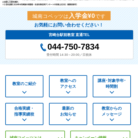
入学金¥0
城南コベッツは
です
お気軽にお問い合わせください！
宮崎台駅前教室 直通TEL
044-750-7834
受付時間 14:30～20:00／日祝休
教室への
講座･対象学年･
教室のご紹介
アクセス
時間割
合格実績・
最新の
教室からの
指導実績校
お知らせ
メッセージ
城南コベッツとは
キャンペーン情報