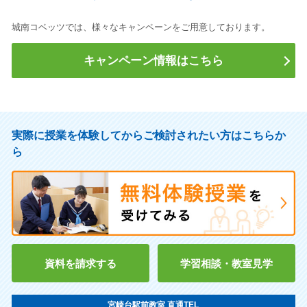
実践女子大 人間社会
実践女子大 生活科学栄養管
理
城南コベッツでは、様々なキャンペーンをご用意しております。
白百合女子大 文 フランス
白百合女子大 文 英語英文
語
キャンペーン情報はこちら
東京電機大 未来科学ロボッ
目白大学 社会 地域社会
ト
桜美林大 芸術文化 演劇
共立女子大 文芸
杏林大 保健 救急救命
日本赤十字看護大 看護
実際に授業を体験してからご検討されたい方はこちらか
武蔵野大 教育 児童教育
東京医療保険大 医療保険看
ら
護
東京医療保険大 医療保険栄
関東学院大 国際文化 比較
養
文
関東学院大 理工 情報ネッ
関東学院大 理工 電気通信
ト
桐蔭横浜大 法 法律
桐蔭横浜大 スポーツ健康
資料を請求する
学習相談・教室見学
国際医療福祉大 保健医療
東邦大 看護 看護
都留文科大 教養 学校教育
神奈川工科大 情報 情報工
宮崎台駅前教室 直通TEL