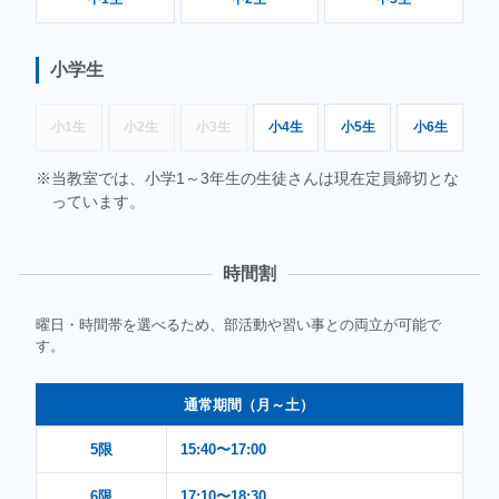
小学生
小1生
小2生
小3生
小4生
小5生
小6生
当教室では、小学1～3年生の生徒さんは現在定員締切とな
っています。
時間割
曜日・時間帯を選べるため、部活動や習い事との両立が可能で
す。
通常期間（月～土）
5限
15:40〜17:00
6限
17:10〜18:30