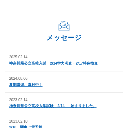
日本女子大 文 史学
日本女子大 人間社会 文化
東京理科大 基礎工 生命工
東京理科大 理 応用物理
東京理科大 工 工業化学
東京理科大 経営
東京理科大 理 数理情報科
東京理科大 理 応用物理
学
メッセージ
東京理科大 理 物理
日本女子大 人間社会現代社
会
芝浦工大 工 建築
芝浦工大 システム理工 環
2025.02.14
境
神奈川県公立高校入試 2/14学力考査・2/17特色検査
芝浦工大 デザイン 建設空
明治学院大 心理
間
2024.08.06
夏期講習、真只中！
明治学院大 経済 経営
明治学院大 社会 社会
明治学院大 社会 福祉
明治学院大 文 フランス語
2023.02.14
成蹊大 文 国際文化
成蹊大 理工情報科学
神奈川県公立高校入学試験 2/14~ 始まりました。
成蹊大 理工化学
成蹊大 経済経営
2023.02.10
成蹊大 法
成城大 経済経営
2/10 関東は雪予報