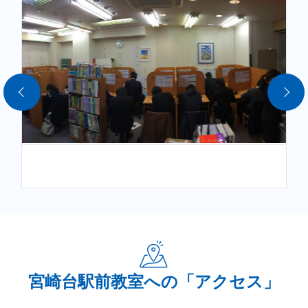
します。ぜひ一度ご相談ください。
＜感染症対策につきまして＞
生徒の皆様に安心してご通塾いただけるよう、感染症拡大防止対
応を徹底した上で、対面を含めた指導を行っております。オンラ
インによる個別指導にも対応しています。
現在は教室内はマスクの着用、入室時には手指のアルコール消毒
と機械による検温をお願いしております。（アルコールが苦手な
お子様はお申し出ください。）
教室内は定時での換気と常時エアードッグを稼働して感染対策に
努めております。
ご不便をおかけいたしますがご協力をお願い致します。
宮崎台駅前教室への「アクセス」