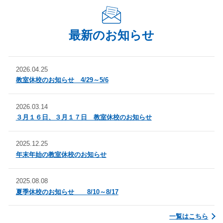
学習院大 法
学習院大 文 日本語日本文
す。
いる場合でも１表記として
平小学校犬蔵小学校
富士見台小学校
います。
学習院大 文 フランス語圏
学習院大 理 物理
土橋小学校
続きを見る
法政大 経済
法政大 経営
最新のお知らせ
その他 私立小学校の指導実
法政大 情報科学
法政大 デザイン 建築
績も多数あります。
法政大 人間環境
法政大 理工 応用情報工
2026.04.25
法政大 生命科学 環境応用
法政大 文 史学
教室休校のお知らせ 4/29～5/6
化
法政大 経営 経営戦略
津田塾大 学芸 国際関係
2026.03.14
３月１６日、３月１７日 教室休校のお知らせ
東京女子大 現代教養 国際
東京女子大 現代教養 人文
東京女子大 現代教養 日本
東京女子大 現代教養 史学
文
2025.12.25
年末年始の教室休校のお知らせ
東京女子大 現代教養 コミ
日本女子大 文 英文
ュ
2025.08.08
日本女子大 家政 住居建築
日本女子大 人間社会 教育
夏季休校のお知らせ 8/10～8/17
デ
日本女子大 人間社会 福祉
日本女子大 文 日本文
一覧はこちら