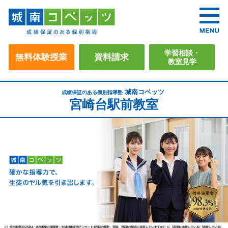
学習相談・
無料体験授業
資料請求
教室見学
城南コベッツ
成績保証のある個別指導塾
宮崎台駅前教室