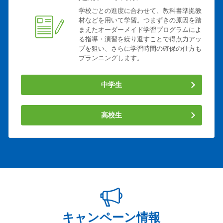
北里大 理 生命科学
北里大 医学部
学校ごとの進度に合わせて、教科書準拠教
材などを用いて学習。つまずきの原因を踏
国立音大 音楽演奏
順天堂大 医学
まえたオーダーメイド学習プログラムによ
順天堂大 スポーツ 健康
順天堂大 スポーツ科学
る指導・演習を繰り返すことで得点力アッ
プを狙い、さらに学習時間の確保の仕方も
昭和大 薬学
昭和大 医学部
プランニングします。
昭和大 看護
東京薬大 応用生命科学
東京薬大 生命科学環境ゲノ
東京薬大 薬学
中学生
ム
鶴見大 歯
フェリス女学院大 文 英米
高校生
フェリス女学院大 文 コミ
神奈川大 理 生物科学
ュ
神奈川大 人間科学
神奈川大 工情報システム
神奈川大 理 情報科学
神奈川大 経済
産業能率大 経営 現代ビジ
京都外大 国際教養
東京工業大 第一類
東京工業大 第一類 前
帝京平成大 現代経営
帝京平成大 看護
キャンペーン情報