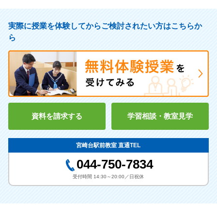
上智大 文 国文
上智大 経済 経営
相模女子大高等部
大和高校
合格実績校
明治大 商
明治大 総合数理
駒澤大学高校
桜丘高校
実際に授業を体験してからご検討されたい方はこちらか
明治大 総合数理ネットワー
明治大 理工 数学
桐蔭学園高校
麻生高校
ら
ク
中学受験
港北高校
生田東高校
明治大 農業
明治大 政治経済
川崎北高校
日本体育大学荏原高校
立教女学院中学校
麻布中学校
明治大 理工 応用化学
明治大 情報コミュ
横浜翠陵高校
玉川聖学院高等部
文教大学付属中学校
隼人中学校
立教大 社会メディア
立教大 コミュニティー福祉
日本大学桜丘高校
英理女子学院高校
東海大相模中学
八雲中学校
立教大 理 物理
立教大 文 英米文
桜美林高校
大西学園
早稲田実業中学校
日工大駒場中学校
立教大 社会 メディア
立教大 経済 経済
続きを見る
資料を請求する
学習相談・教室見学
自由ヶ丘学園
芝浦工大付属
昭和女子大付属中学
日本女子大付属中学
立教大 経営 経営
立教大 文 日本文学
東海大相模高校
多摩大目黒高校
青山学院大中等部
中央横浜中学校
指導実績校
青山学院大 社会情報
青山学院大 経済
宮崎台駅前教室 直通TEL
駒沢学園女子高校
東京農大一高
法政大学第二中学校
秀明中学
青山学院大 経営
青山学院大 理工 物理
044-750-7834
日本大学高校
山手学院高校
聖セシリア女子中学校
高輪中学校
小学校
青山学院大 文 日本文
青山学院大 教育
受付時間 14:30～20:00／日祝休
日本大学鶴ヶ丘高校
岡山工業高校（岡山県）
日本大学（日吉）中学校
桐蔭学園中学校
中央大 理工経営システム
中央大 理工都市環境
西梶ヶ谷小学校
宮崎小学校
関西高校（岡山県）
＊各中学に複数の合格者がい
中央大 理工生命科学
中央大 商 商業貿易
る場合でも１表記としていま
宮崎台小学校
梶ヶ谷小学校
＊各高校に複数の合格者が