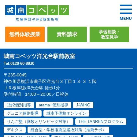
学習相談・
無料体験授業
資料請求
教室見学
城南コベッツ
洋光台駅前教室
Tel:0120-60-8930
〒235-0045
神奈川県横浜市磯子区洋光台３丁目１３-３ １階
ＪＲ根岸線/洋光台駅 徒歩1分
受付時間：14:00～20:00／日祝休
1対2個別指導
atama+個別指導
J-WING
ジュニア個別指導
城南予備校オンライン
りんご塾（算数オリンピック対策）
THE TANRENプログラム
デキタス
総合型・学校推薦型選抜対策（推薦ラボ）