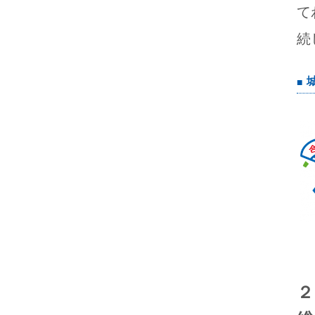
て
続
２