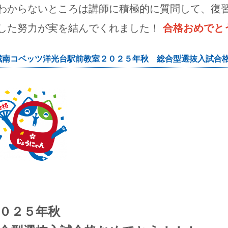
わからないところは講師に積極的に質問して、復習
した努力が実を結んでくれました！
合格
おめでと
城南コベッツ洋光台駅前教室２０２５年秋 総合型選抜入試合
０２５年秋