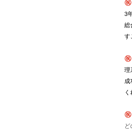
㊗
3
総
す
㊗
理
成
く
㊗
ど