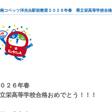
南コベッツ洋光台駅前教室２０２６年春 県立栄高等学校合格
０２６年春
立栄高等学校合格おめでとう！！！