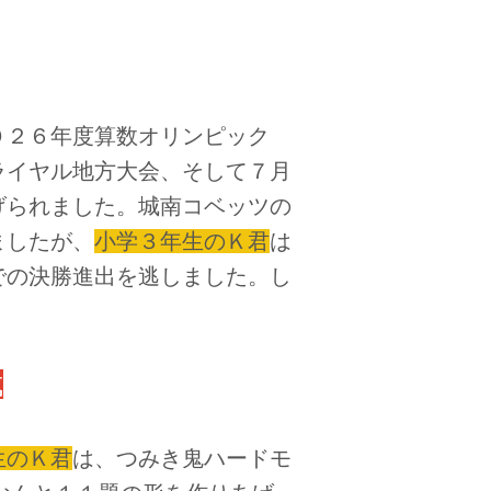
２６年度算数オリンピック
ライヤル地方大会、そして７月
げられました。城南コベッツの
ましたが、
小学３年生のＫ君
は
での決勝進出を逃しました。し
成
生のＫ君
は、つみき鬼ハードモ