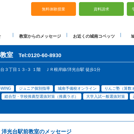
無料体験授業
資料請求
せ
教室からのメッセージ
お近くの城南コベッツ
教室
Tel:0120-60-8930
光台３丁目１３-３ １階
ＪＲ根岸線/洋光台駅 徒歩1分
-WING
ジュニア個別指導
城南予備校オンライン
りんご塾（算数
総合型・学校推薦型選抜対策（推薦ラボ）
大学入試一般選抜対策
洋光台駅前教室のメッセージ