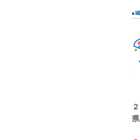
城
２
県