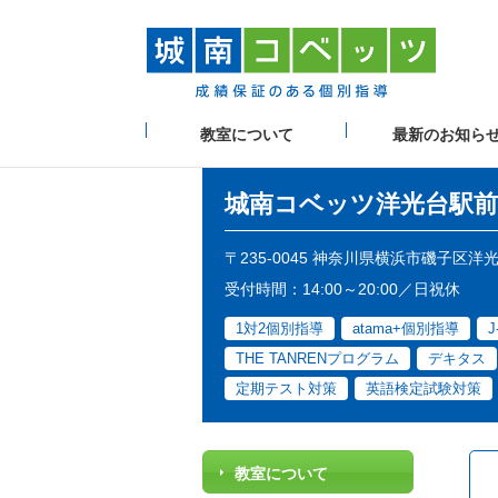
教室について
最新のお知ら
城南コベッツ
洋光台駅前
〒235-0045 神奈川県横浜市磯子区洋
受付時間：14:00～20:00／日祝休
1対2個別指導
atama+個別指導
J
THE TANRENプログラム
デキタス
定期テスト対策
英語検定試験対策
教室について