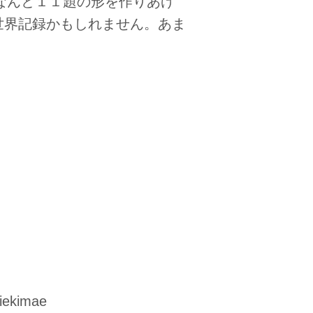
、なんと１１題の形を作りあげ
世界記録かもしれません。あま
。
aiekimae