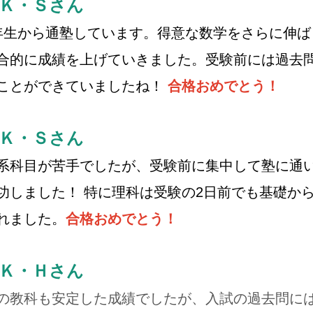
Ｋ・Ｓさん
年生から通塾しています。得意な数学をさらに伸
合的に成績を上げていきました。受験前には過去
ことができていましたね！
合格
おめでとう！
Ｋ・Ｓさん
系科目が苦手でしたが、受験前に集中して塾に通
功しました！ 特に理科は受験の2日前でも基礎か
れました。
合格
おめでとう！
Ｋ・Ｈさん
の教科も安定した成績でしたが、入試の過去問に