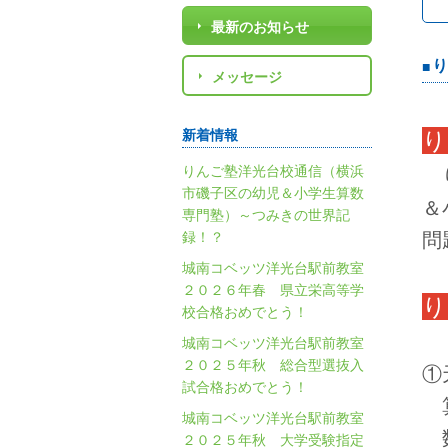
最新のお知らせ
り
メッセージ
新着情報
り
りんご塾洋光台校通信（横浜
り
市磯子区の幼児＆小学生算数
＆
専門塾）～つみきの世界記
録！？
問
城南コベッツ洋光台駅前教室
２０２６年春 県立栄高等学
り
校合格おめでとう！
城南コベッツ洋光台駅前教室
２０２５年秋 総合型選抜入
①
試合格おめでとう！
算
城南コベッツ洋光台駅前教室
数
２０２５年秋 大学受験指定