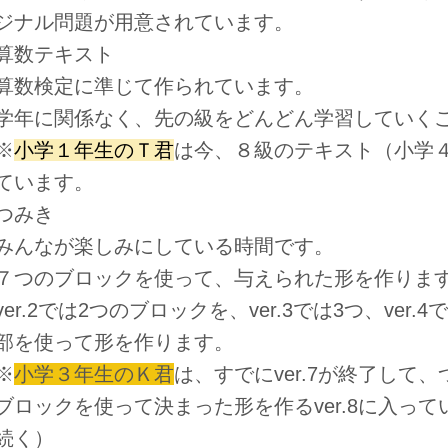
ジナル問題が用意されています。
算数テキスト
数検定に準じて作られています。
年に関係なく、先の級をどんどん学習していく
※
小学１年生のＴ君
は今、８級のテキスト（小学
ています。
つみき
んなが楽しみにしている時間です。
つのブロックを使って、与えられた形を作りま
er.2では2つのブロックを、ver.3では3つ、ver.4
部を使って形を作ります。
※
小学３年生のＫ君
は、すでにver.7が終了して
ブロックを使って決まった形を作るver.8に入っ
続く）