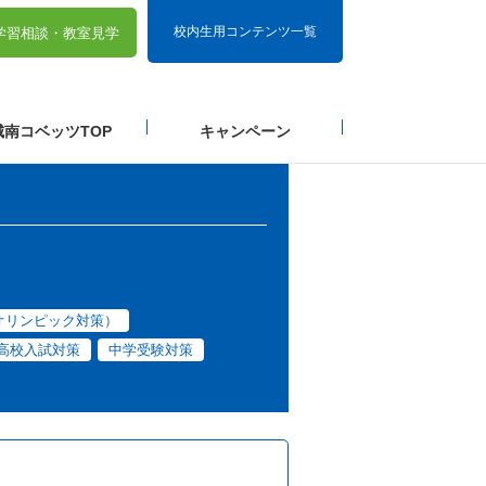
校内生用コンテンツ一覧
学習相談・
教室見学
城南コベッツTOP
キャンペーン
オリンピック対策）
高校入試対策
中学受験対策