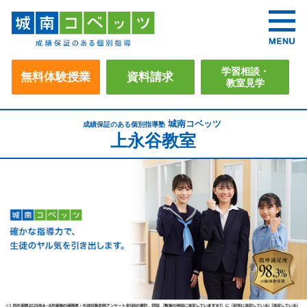
学習相談・
無料体験授業
資料請求
教室見学
城南コベッツ
成績保証のある個別指導塾
上永谷教室