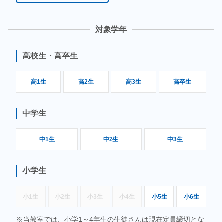
対象学年
高校生・高卒生
高1生
高2生
高3生
高卒生
中学生
中1生
中2生
中3生
小学生
小1生
小2生
小3生
小4生
小5生
小6生
当教室では、小学1～4年生の生徒さんは現在定員締切とな