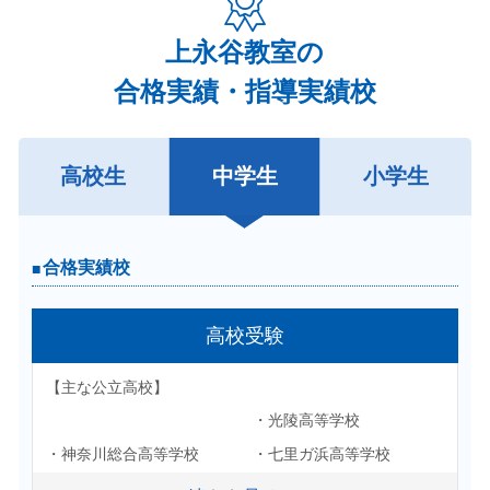
上永谷教室の
合格実績・指導実績校
高校生
中学生
小学生
合格実績校
合格実績校
高校受験
大学受験
【主な大学】
【主な公立高校】
・光陵高等学校
・横浜国立大学
・横浜市立大学
・神奈川総合高等学校
・七里ガ浜高等学校
・早稲田大学
・慶應大学
・戸塚高等学校
・桜丘高等学校
・上智大学