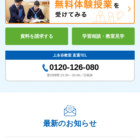
【主な中高一貫校】
・鎌倉女子中学校
・聖セシリア女子中学校
・湘南学院高等学校
その他
・上矢部高等学校
その他
・カリタス女子中学校
・横須賀学院中学校
・鎌倉学園中学校
・聖セシリア女子中学校
・聖園女学院中学校
【海外】
・青山学院横浜英和中学校
・品川女子学院中等部
【主な私立高校】
・横須賀学院中学校
・捜真女学校中学校
・Papanui-High-School（ﾆ
・日本大学第三中学校
・清泉女学院中学校
続きを見る
資料を請求する
学習相談・教室見学
・品川女子学院高等部
・山手学院高等学校
ｭｰｼﾞｰﾗﾝﾄﾞ）
・関東学院大学附属中学校
・清泉女学院中学校
・聖園女学院中学校
・関東学院附属中学校
・横浜共立学園高等学校
・神奈川学園高等学校
その他
その他
指導実績校
上永谷教室 直通TEL
・成城大学附属高等学校
・逗子開成高等学校
0120-126-080
・関東学院高等学校
・聖セシリア女子高等学校
小学校
・横浜隼人高等学校
・横浜清風高等学校
受付時間 15:30～20:00／日祝休
・鵠沼高等学校
・聖和学院高等学校
【主な小学校】
・鎌倉女学院高等学校
・鎌倉女子大学附属高等学校
・丸山台小学校
・清泉女学院中学高等学校
・北鎌倉女子学園高等学校
・下野庭小学校
・すずかけ小学校
・藤嶺学園藤沢高等学校
その他
・永野小学校
・相武山小学校
続きを見る
最新のお知らせ
・日大藤沢小学校