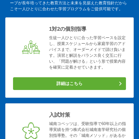
ープが長年培ってきた教育方法と未来を見据えた教育指針だから
こそ一人ひとりに合わせた学習プログラムをご提供可能です。
1対2の個別指導
生徒一人ひとりに合った学習ペースを設定
し、授業スケジュールから家庭学習のアド
バイスまで、オーダーメイドで請け負いま
す。演習と解説をバランス良く交互に行
い、「問題が解ける」という形で授業内容
を確実に定着させていきます。
詳細はこちら
入試対策
城南コベッツは、受験指導で60年以上の指
導実績を持つ株式会社城南進学研究社の個
別指導塾。その「城南メソッド」があるか