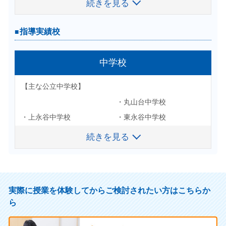
続きを見る
続きを見る
・立教大学
・南高等学校
・松陽高等学校
・青山学院大学
・法政大学
・横浜平沼高等学校
・金沢高等学校
・中央大学
指導実績校
指導実績校
・日本女子大学
・瀬谷高等学校
・横浜栄高等学校
・明治学院大学
・日本大学
・横浜清陵高等学校
・横浜立野高等学校
・東洋大学
高等学校
中学校
・専修大学
・みなと総合高等学校
・岸根高等学校
・麻布大学
【主な公立高校】
【主な公立中学校】
・拓殖大学
・横浜南陵高等学校
その他
・玉川大学
・丸山台中学校
・神奈川総合高等学校
・桜美林大学
・フェリス女学院大学
【主な私立高校】
・七里ヶ浜高等学校
・上永谷中学校
・東永谷中学校
・金沢高等学校
・鎌倉女子大学
・神奈川大学
・青山学院高等部
・桜丘高等学校
・日限山中学校
・港南中学校
・松陽高等学校
続きを見る
続きを見る
その他
・法政大学第二高等学校
・法政大国際高等学校
・戸塚高等学校
・日野南中学校
・南中学校
・大船高等学校
・山手学院高等学校
・桐蔭学園高等学校
・横浜瀬谷高等学校
・芹が谷中学校
・汐見台中学校
・横浜栄高等学校
・日本大学附属高等学校
・日大藤沢高等学校
合格実績校
・氷取沢高等学校
・藤沢西高等学校
【主な私立中学校】
実際に授業を体験してからご検討されたい方はこちらか
・藤嶺学園藤沢高等学校
・横須賀学院高等学校
・横浜立野高等学校
・岸根高等学校
ら
・横浜共立学園中学校
・山手学院中学校
・横浜隼人高等学校
・鵠沼高等学校
中学受験
・元石川高等学校
・金井高等学校
・横浜女学院中学校
・鎌倉女学院中学校
・北鎌倉女子学園高等学校
・横浜清風高等学校
・旭高等学校
・舞岡高等学校