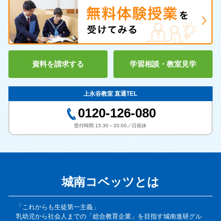
資料を請求する
学習相談・教室見学
上永谷教室 直通TEL
0120-126-080
受付時間 15:30～20:00／日祝休
城南コベッツとは
「これからも生徒第一主義」
乳幼児から社会人までの「総合教育企業」を目指す城南進研グル