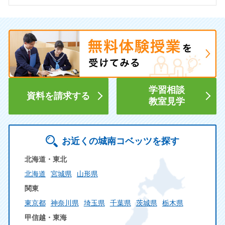
学習相談
資料を請求する
教室見学
お近くの城南コベッツを探す
北海道・東北
北海道
宮城県
山形県
関東
東京都
神奈川県
埼玉県
千葉県
茨城県
栃木県
甲信越・東海