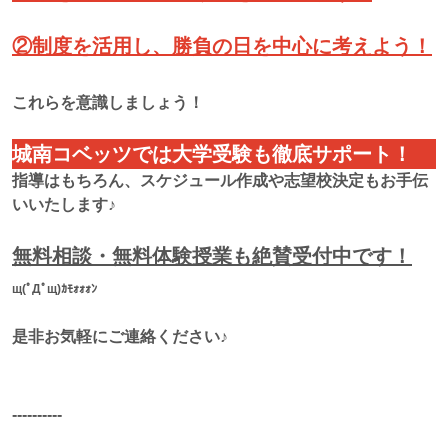
②制度を活用し、勝負の日を中心に考えよう！
これらを意識しましょう！
城南コベッツでは大学受験も徹底サポート！
指導はもちろん、スケジュール作成や志望校決定もお手伝
いいたします♪
無料相談・無料体験授業も絶賛受付中です！
щ(ﾟДﾟщ)ｶﾓｫｫｫﾝ
是非お気軽にご連絡ください♪
‐‐‐‐‐‐‐‐‐‐