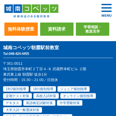
学習相談・
無料体験授業
資料請求
教室見学
城南コベッツ
朝霞駅前教室
Tel:048-424-4455
〒351-0011
埼玉県朝霞市本町２丁目４-８ 武蔵野本町ビル ２階
東武東上線 朝霞駅 徒歩1分
受付時間：15:30～21:00／日祝休
1対2個別指導
1対1個別指導
ジュニア個別指導
定期テスト対策
高校入試対策
オンライン個別指導
デキタス
英語検定試験対策
中学受験対策
大学入試一般選抜対策