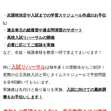
・
志望校決定や入試までの学習スケジュール作成のお手伝
い
・
過去単元の総復習や過去問演習のサポート
・
高校入試リハーサルの開催
・
必要に応じてご面談を実施
など、生徒・保護者様を
教室一同で支えてまいります！
入試リハーサル
特に
は毎年多くの受験生からご好評！
実際の公立高校入試と同じタイムスケジュールで予想問題
を全4回解いてもらいます。
実施後は丸付けと振り返りを実施、
入試に向けての最終調
整をお手伝いします！