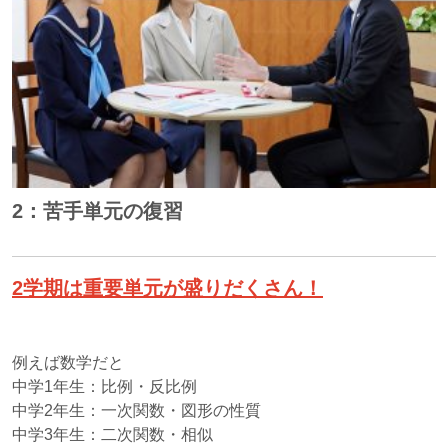
2：苦手単元の復習
2学期は重要単元が盛りだくさん！
例えば数学だと
中学1年生：比例・反比例
中学2年生：一次関数・図形の性質
中学3年生：二次関数・相似