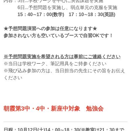
内容：5日...学校ワークを中心に演習課題を実施
6日...予想問題を実施し、弱点単元の克服を実施
15：40∼17：00
(
数学) 17：10∼18：30(英語)
★予想問題演習への参加は任意になります★
参加されない方も空いているブースで自習OKです！
※予想問題実施を希望される方は事前にご連絡ください
※当日は学校ワーク、筆記用具をご持参ください
※飛び込み参加の方は、当日担当の先生にその旨をお伝え
ください
朝霞第3中・4中・新座中対象 勉強会
日程：10月12日(土)14：00∼18：30(※教室は21：30まで