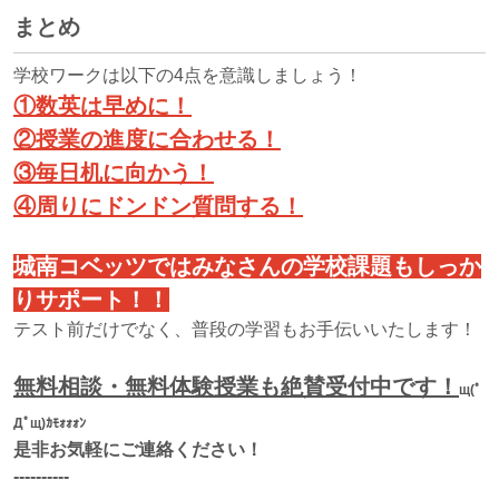
まとめ
学校ワークは以下の4点を意識しましょう！
①数英は早めに！
②授業の進度に合わせる！
③毎日机に向かう！
④周りにドンドン質問する！
城南コベッツではみなさんの学校課題もしっか
りサポート！！
テスト前だけでなく、普段の学習もお手伝いいたします！
無料相談・無料体験授業も絶賛受付中です！
щ(ﾟ
Дﾟщ)ｶﾓｫｫｫﾝ
是非お気軽にご連絡ください！
‐‐‐‐‐‐‐‐‐‐