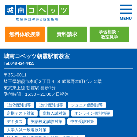
学習相談・
無料体験授業
資料請求
教室見学
城南コベッツ
朝霞駅前教室
Tel:048-424-4455
〒351-0011
埼玉県朝霞市本町２丁目４-８ 武蔵野本町ビル ２階
東武東上線 朝霞駅 徒歩1分
受付時間：15:30～21:00／日祝休
1対2個別指導
1対1個別指導
ジュニア個別指導
定期テスト対策
高校入試対策
オンライン個別指導
デキタス
英語検定試験対策
中学受験対策
大学入試一般選抜対策